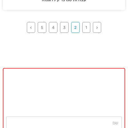
>
5
4
3
2
1
<
באקדמיה מאסטר נשמח לתת ייעוץ
ללא כל התחייבות
חייגו עכשיו
077-4077496
או השאירו פרטים ונחזור בהקדם
שם