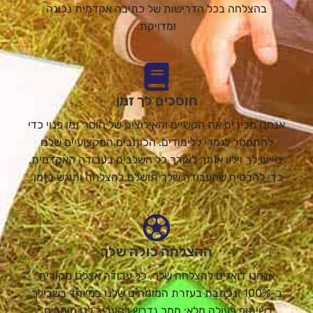
בהצלחה בכל הדרישות של כתיבה אקדמית נכונה
ומדויקת.
חוסכים לך זמן
אנחנו מכירים את הקשיים והאילוצים של חוסר זמן פנוי כדי
להתמסר לגמרי ללימודים. הכותבים המקצועיים שלנו
יסייעו לך וילוו אותך לאורך כל השלבים בעבודה האקדמית,
כדי להבטיח שהעבודה שלך תושלם בהצלחה ותוגש בזמן.
ההצלחה כולה שלך
אנחנו דואגים להצלחה שלך. כל עבודה אצלנו מקורית
ב-100% ונכתבת בעזרת המומחים שלנו במיוחד בשבילך
בשיתוף פעולה מלא: ממך נדרש להעביר לנו חומרים,