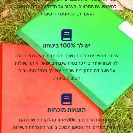
להיפגש עם המרצים, לעבור על הדברים, לתת לנו את
ההערות, הנתונים והרעיונות.
יש לך 100% ביטחון
אנחנו מחוייבים לביטחון שלך. הכותבים האקדמיים שלנו
ילוו וינחו אותך כדי להבטיח שגם אם ישאלו אותך שאלות
על העבודה המקורית שלך - יהיו לך תמיד התשובות
הטובות ביותר.
תוצאות מוכחות
אנחנו מתגאים בכך ש80 אחוז מהלקוחות שלנו הם
לקוחות חוזרים, זהו הסימן הבולט ביותר להצלחת השירות