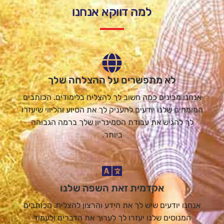
למה דווקא אנחנו
לא מתפשרים על ההצלחה שלך
אנחנו מבינים כמה חשוב לך להצליח בלימודים. הכותבים
המומחים שלנו יודעים להעניק לך את הסיוע והליווי שיעזרו
לך להגיש את עבודת הסמינריון שלך ברמה הגבוהה
ביותר.
אקדמית זאת השפה שלנו
אנחנו יודעים שיש לך את הידע והרצון להצליח. הכותבים
המנוסים שלנו יעזרו לך לערוך את הדברים ולעמוד