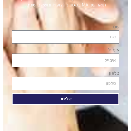
תואר שני MA במגוון מקצועות ונושאים שונים.
שם
אימייל
טלפון
שליחה