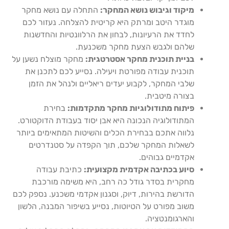
מיקוד וגיבוש נושא המחקר:
התחלה עם נושא מחקר
מוגדר היטב ומרתק היא קריטית להצלחה. נעזור לכם
לחדד את הרעיונות, לבחון את הרלוונטיות והחדשנות
שלהם ולגבש הצעת מחקר משכנעת.
בניית תוכנית מחקר אסטרטגית:
מחקר מוצלח נשען על
תוכנית עבודה מפורטת ויעילה. נסייע לכם לתכנן את
שלבי המחקר, לקבוע יעדים ריאליים ולנהל את הזמן
בצורה מיטבית.
פיתוח מתודולוגיות מחקר מתקדמות:
בחירת
המתודולוגיה הנכונה היא אבן יסוד בעבודת הדוקטורט.
נלווה אתכם בבחירת הכלים והשיטות המתאימים ביותר
לשאלות המחקר שלכם, תוך הקפדה על סטנדרטים
אקדמיים גבוהים.
סיוע בכתיבה אקדמית מקצועית:
כתיבת עבודה
מחקרית בסדר גודל כה רחב, היא משימה מורכבת
הדורשת בהירות, דיוק, וסגנון אקדמי משכנע. נספק לכם
משוב מפורט על הטיוטות, נסייע בשיפור המבנה, הלשון
והארגומנטציה.