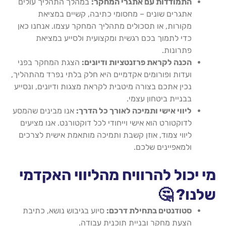
התמודדות עם אתגרי המחקר:
במהלך התהליך עולים
אתגרים שונים – מחסומי כתיבה, קשיים במציאת
מקורות, או תסכולים מתהליך המחקר עצמו. אנחנו כאן
כדי לתמוך בכם רגשית ומקצועית ולסייע במציאת
פתרונות.
הכנה לקראת פרזנטציות ודיונים:
הצגת המחקר בפני
ועדות ופורומים אקדמיים היא חלק בלתי נפרד מהתהליך,
נכין אתכם בצורה מיטבית לקראת מצגות ודיונים, ונסייע
בבניית ביטחון עצמי.
ליווי אישי ותמיכה לאורך כל הדרך:
אנו מבינים שהמסע
לדוקטורט הוא אישי וייחודי לכל דוקטורנט. אנו מציעים
ליווי צמוד, אוזן קשבת ותמיכה מותאמת אישית לצרכים
ולמאפיינים שלכם.
מי יכול להרוויח מהליווי האקדמי
שלנו? 🤔
סטודנטים בתחילת דרכם:
סיוע בגיבוש נושא, כתיבת
הצעת מחקר ובניית תוכנית עבודה.