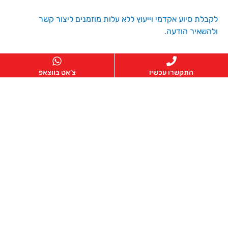
לקבלת סיוע אקדמי וייעוץ ללא עלות מוזמנים ליצור קשר
ולהשאיר הודעה
.
מילות מפתח:
התקשרו עכשיו
צ'אט בווצאפ
דוקטורט, ליווי אקדמי לדוקטורט, סיוע לדוקטורנטים, עזרה
בדוקטורט, כתיבת דוקטורט,
הצעת מחקר דוקטורט
,
מתודולוגיות מחקר,
כתיבה אקדמית,
הכנה לדיון דוקטורט.