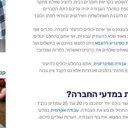
השקיע בקריאת חומרים רבים, להציג שאלת מחקר
ספת במהלך העבודה יהיה עליכם לתת הסברים
ם להבנת השתלשלות האירועים ובוודאי למתן הסבר
עצמכם אך אתם יכולים להיעזר בחברה, מכרים ואף
 מאוד שלא להעתיק עבודות, אך אתם בהחלט יכולים
 סמינריון לדוגמא
ניתן למצוא בחינם או בתשלום ועל
שאתם שולפים את כרטיס האשראי, למרות שמדובר
עבודה סמינריונית
, אתם בהחלט יכולים להיעזר
ן מהותי בזמנים ואנרגיות אלא גם לקבל ציון גבוה
קטג
ית במדעי החברה?
במדעי החברה, בנויה ממספר פרקים אשר כולם יחד יסתכמו בין 20 ועד 25 עמודים בלבד
התחיל ולגבש את העבודה.
עבודה אקדמית
במדעי
ת המבוא, את גוף העבודה, הערות שוליים סיכום,