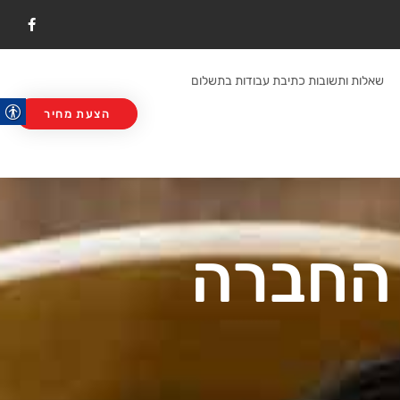
F
a
c
e
b
שאלות ותשובות כתיבת עבודות בתשלום
o
o
k
הצעת מחיר
 החברה