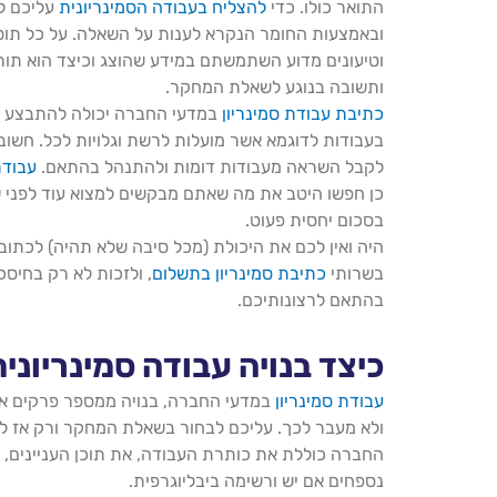
התואר כולו. כדי
להצליח בעבודה הסמינריונית
עליכם ל
ובאמצעות החומר הנקרא לענות על השאלה. על כל תו
וטיעונים מדוע השתמשתם במידע שהוצג וכיצד הוא תור
ותשובה בנוגע לשאלת המחקר.
כתיבת עבודת סמינריון
במדעי החברה יכולה להתבצע ב
בעבודות לדוגמא אשר מועלות לרשת וגלויות לכל. חשוב
לקבל השראה מעבודות דומות ולהתנהל בהתאם.
עבודת
כן חפשו היטב את מה שאתם מבקשים למצוא עוד לפני 
בסכום יחסית פעוט.
היה ואין לכם את היכולת (מכל סיבה שלא תהיה) לכתוב
בשרותי
כתיבת סמינריון בתשלום
, ולזכות לא רק בחיסכו
בהתאם לרצונותיכם.
כיצד בנויה עבודה סמינריונ
עבודת סמינריון
ולא מעבר לכך. עליכם לבחור בשאלת המחקר ורק אז ל
החברה כוללת את כותרת העבודה, את תוכן העניינים, א
נספחים אם יש ורשימה ביבליוגרפית.