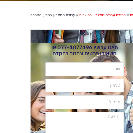
ת
»
כתיבת עבודת סמינריון בתשלום
»
עבודת סמינריון במדעי החברה
חייגו עכשיו
077-4077496
או
השאירו פרטים ונחזור בהקדם
שם
טלפון
אימייל
הודעה