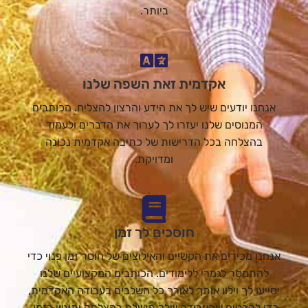
ביותר.
אקדמית זאת השפה שלנו
אנחנו יודעים שיש לך את הידע והרצון להצליח. הכותבים
המנוסים שלנו יעזרו לך לערוך את הדברים ולעמוד
בהצלחה בכל הדרישות של כתיבה אקדמית נכונה
ומדויקת.
חוסכים לך זמן
אנחנו מכירים את הקשיים והאילוצים של חוסר זמן פנוי כדי
להתמסר לגמרי ללימודים. הכותבים המקצועיים שלנו
יסייעו לך וילוו אותך לאורך כל השלבים בעבודה האקדמית,
כדי להבטיח שהעבודה שלך תושלם בהצלחה ותוגש בזמן.