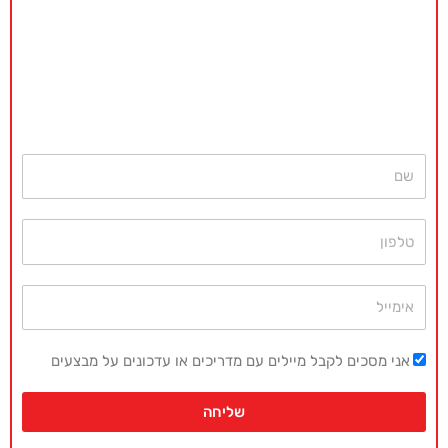
באקדמיה מאסטר נשמח לתת ייעוץ
ללא כל התחייבות
חייגו עכשיו
077-4077496
או השאירו פרטים ונחזור בהקדם
שם
טלפון
אימייל
אני מסכים לקבל מיילים עם מדריכים או עדכונים על מבצעים
שליחה