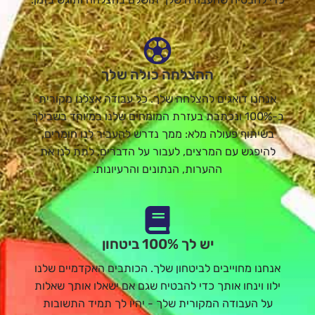
ההצלחה כולה שלך
אנחנו דואגים להצלחה שלך. כל עבודה אצלנו מקורית
ב-100% ונכתבת בעזרת המומחים שלנו במיוחד בשבילך
בשיתוף פעולה מלא: ממך נדרש להעביר לנו חומרים,
להיפגש עם המרצים, לעבור על הדברים, לתת לנו את
ההערות, הנתונים והרעיונות.
יש לך 100% ביטחון
אנחנו מחוייבים לביטחון שלך. הכותבים האקדמיים שלנו
ילוו וינחו אותך כדי להבטיח שגם אם ישאלו אותך שאלות
על העבודה המקורית שלך - יהיו לך תמיד התשובות