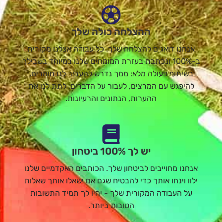
ההצלחה כולה שלך
אנחנו דואגים להצלחה שלך. כל עבודה אצלנו מקורית
ב-100% ונכתבת בעזרת המומחים שלנו במיוחד בשבילך
בשיתוף פעולה מלא: ממך נדרש להעביר לנו חומרים,
להיפגש עם המרצים, לעבור על הדברים, לתת לנו את
ההערות, הנתונים והרעיונות.
יש לך 100% ביטחון
אנחנו מחוייבים לביטחון שלך. הכותבים האקדמיים שלנו
ילוו וינחו אותך כדי להבטיח שגם אם ישאלו אותך שאלות
על העבודה המקורית שלך - יהיו לך תמיד התשובות
הטובות ביותר.