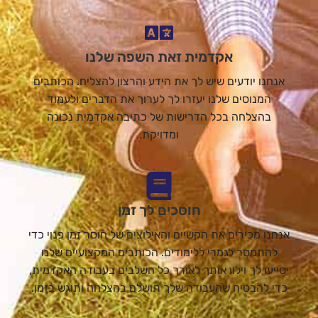
אקדמית זאת השפה שלנו
אנחנו יודעים שיש לך את הידע והרצון להצליח. הכותבים
המנוסים שלנו יעזרו לך לערוך את הדברים ולעמוד
בהצלחה בכל הדרישות של כתיבה אקדמית נכונה
ומדויקת.
חוסכים לך זמן
אנחנו מכירים את הקשיים והאילוצים של חוסר זמן פנוי כדי
להתמסר לגמרי ללימודים. הכותבים המקצועיים שלנו
יסייעו לך וילוו אותך לאורך כל השלבים בעבודה האקדמית,
כדי להבטיח שהעבודה שלך תושלם בהצלחה ותוגש בזמן.