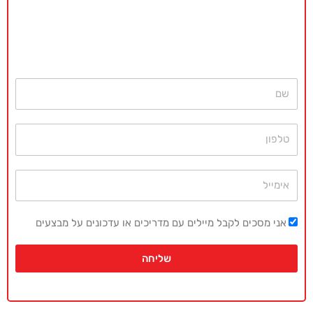
ללא כל התחייבות
חייגו עכשיו
077-4077496
או השאירו פרטים ונחזור בהקדם
שם
טלפון
אימייל
אני מסכים לקבל מיילים עם מדריכים או עדכונים על מבצעים
שליחה