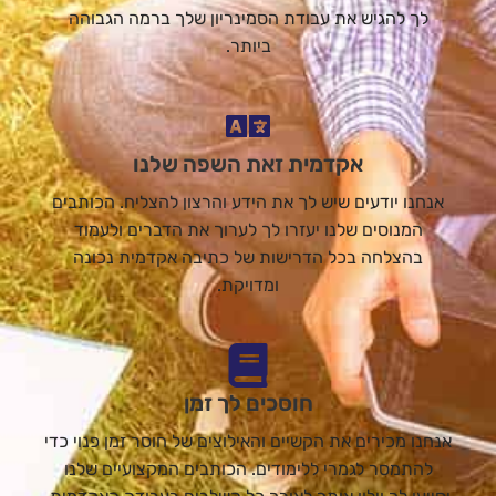
לך להגיש את עבודת הסמינריון שלך ברמה הגבוהה
ביותר.
אקדמית זאת השפה שלנו
אנחנו יודעים שיש לך את הידע והרצון להצליח. הכותבים
המנוסים שלנו יעזרו לך לערוך את הדברים ולעמוד
בהצלחה בכל הדרישות של כתיבה אקדמית נכונה
ומדויקת.
חוסכים לך זמן
אנחנו מכירים את הקשיים והאילוצים של חוסר זמן פנוי כדי
להתמסר לגמרי ללימודים. הכותבים המקצועיים שלנו