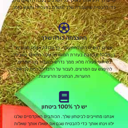
יסייעו לך וילוו אותך לאורך כל השלבים בעבודה האקדמית,
כדי להבטיח שהעבודה שלך תושלם בהצלחה ותוגש בזמן.
ההצלחה כולה שלך
אנחנו דואגים להצלחה שלך. כל עבודה אצלנו מקורית
ב-100% ונכתבת בעזרת המומחים שלנו במיוחד בשבילך
בשיתוף פעולה מלא: ממך נדרש להעביר לנו חומרים,
להיפגש עם המרצים, לעבור על הדברים, לתת לנו את
ההערות, הנתונים והרעיונות.
יש לך 100% ביטחון
אנחנו מחוייבים לביטחון שלך. הכותבים האקדמיים שלנו
ילוו וינחו אותך כדי להבטיח שגם אם ישאלו אותך שאלות