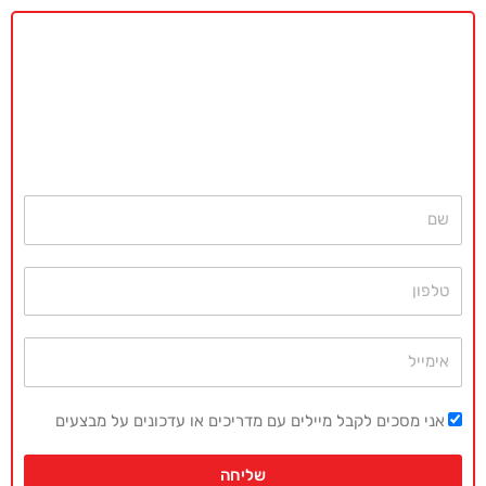
באקדמיה מאסטר נשמח לתת ייעוץ
ללא כל התחייבות
חייגו עכשיו
077-4077496
או השאירו פרטים ונחזור בהקדם
שם
טלפון
אימייל
אני מסכים לקבל מיילים עם מדריכים או עדכונים על מבצעים
שליחה