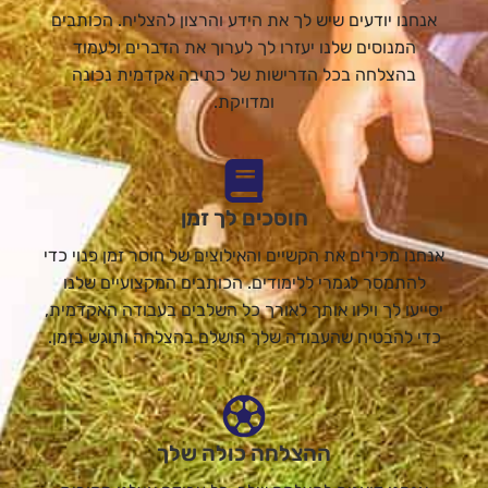
אנחנו יודעים שיש לך את הידע והרצון להצליח. הכותבים
המנוסים שלנו יעזרו לך לערוך את הדברים ולעמוד
בהצלחה בכל הדרישות של כתיבה אקדמית נכונה
ומדויקת.
חוסכים לך זמן
אנחנו מכירים את הקשיים והאילוצים של חוסר זמן פנוי כדי
להתמסר לגמרי ללימודים. הכותבים המקצועיים שלנו
יסייעו לך וילוו אותך לאורך כל השלבים בעבודה האקדמית,
כדי להבטיח שהעבודה שלך תושלם בהצלחה ותוגש בזמן.
ההצלחה כולה שלך