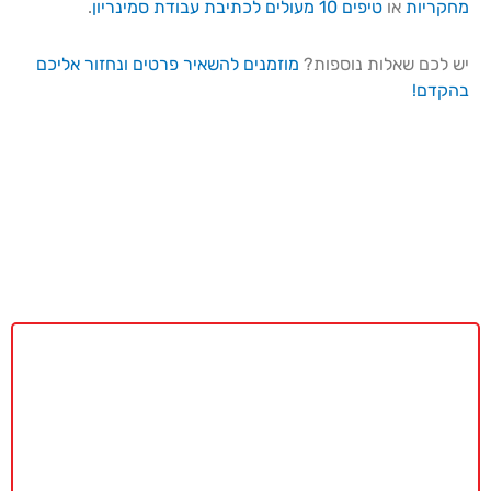
מחקריות
או
טיפים 10 מעולים לכתיבת עבודת סמינריון
.
יש לכם שאלות נוספות?
מוזמנים להשאיר פרטים ונחזור אליכם
בהקדם!
באקדמיה מאסטר נשמח לתת ייעוץ
ללא כל התחייבות
חייגו עכשיו
077-4077496
או השאירו פרטים ונחזור בהקדם