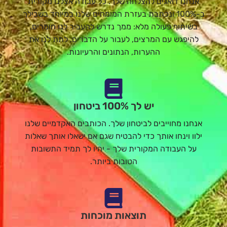
אנחנו דואגים להצלחה שלך. כל עבודה אצלנו מקורית
ב-100% ונכתבת בעזרת המומחים שלנו במיוחד בשבילך
בשיתוף פעולה מלא: ממך נדרש להעביר לנו חומרים,
להיפגש עם המרצים, לעבור על הדברים, לתת לנו את
ההערות, הנתונים והרעיונות.
יש לך 100% ביטחון
אנחנו מחוייבים לביטחון שלך. הכותבים האקדמיים שלנו
ילוו וינחו אותך כדי להבטיח שגם אם ישאלו אותך שאלות
על העבודה המקורית שלך - יהיו לך תמיד התשובות
הטובות ביותר.
תוצאות מוכחות