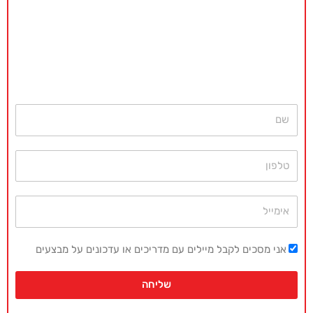
באקדמיה מאסטר נשמח לתת ייעוץ
ללא כל התחייבות
חייגו עכשיו
077-4077496
או השאירו פרטים ונחזור בהקדם
שם
טלפון
אימייל
אני מסכים לקבל מיילים עם מדריכים או עדכונים על מבצעים
שליחה