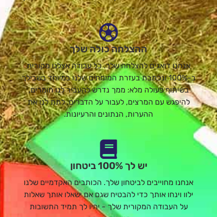
ההצלחה כולה שלך
אנחנו דואגים להצלחה שלך. כל עבודה אצלנו מקורית
ב-100% ונכתבת בעזרת המומחים שלנו במיוחד בשבילך
בשיתוף פעולה מלא: ממך נדרש להעביר לנו חומרים,
להיפגש עם המרצים, לעבור על הדברים, לתת לנו את
ההערות, הנתונים והרעיונות.
יש לך 100% ביטחון
אנחנו מחוייבים לביטחון שלך. הכותבים האקדמיים שלנו
ילוו וינחו אותך כדי להבטיח שגם אם ישאלו אותך שאלות
על העבודה המקורית שלך - יהיו לך תמיד התשובות