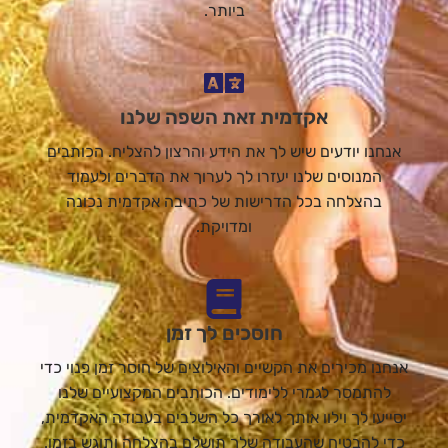
ביותר.
אקדמית זאת השפה שלנו
אנחנו יודעים שיש לך את הידע והרצון להצליח. הכותבים
המנוסים שלנו יעזרו לך לערוך את הדברים ולעמוד
בהצלחה בכל הדרישות של כתיבה אקדמית נכונה
ומדויקת.
חוסכים לך זמן
אנחנו מכירים את הקשיים והאילוצים של חוסר זמן פנוי כדי
להתמסר לגמרי ללימודים. הכותבים המקצועיים שלנו
יסייעו לך וילוו אותך לאורך כל השלבים בעבודה האקדמית,
כדי להבטיח שהעבודה שלך תושלם בהצלחה ותוגש בזמן.