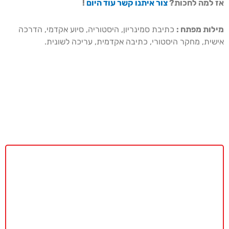
אז למה לחכות?
צור איתנו קשר עוד היום
!
מילות מפתח :
כתיבת סמינריון, היסטוריה, סיוע אקדמי, הדרכה
אישית, מחקר היסטורי, כתיבה אקדמית, עריכה לשונית.
באקדמיה מאסטר נשמח לתת ייעוץ
ללא כל התחייבות
חייגו עכשיו
077-4077496
או השאירו פרטים ונחזור בהקדם