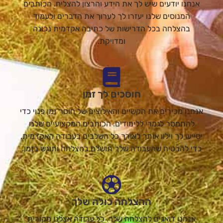
אנחנו יודעים שיש לך את הידע והרצון להצליח. הכותבים
המנוסים שלנו יעזרו לך לערוך את הדברים ולעמוד
בהצלחה בכל הדרישות של כתיבה אקדמית נכונה
ומדויקת.
חוסכים לך זמן
אנחנו מכירים את הקשיים והאילוצים של חוסר זמן פנוי כדי
להתמסר לגמרי ללימודים. הכותבים המקצועיים שלנו
יסייעו לך וילוו אותך לאורך כל השלבים בעבודה האקדמית,
כדי להבטיח שהעבודה שלך תושלם בהצלחה ותוגש בזמן.
ההצלחה כולה שלך
אנחנו דואגים להצלחה שלך. כל עבודה אצלנו מקורית