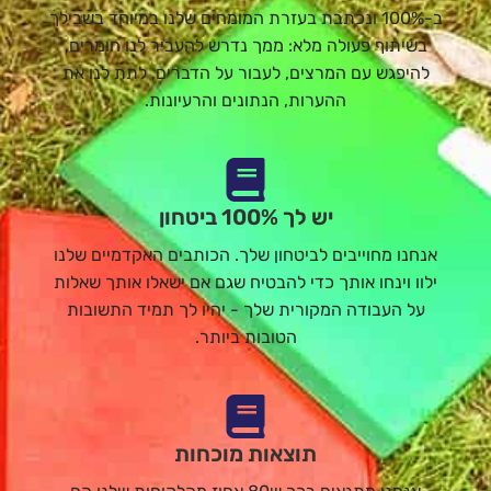
ב-100% ונכתבת בעזרת המומחים שלנו במיוחד בשבילך
בשיתוף פעולה מלא: ממך נדרש להעביר לנו חומרים,
להיפגש עם המרצים, לעבור על הדברים, לתת לנו את
ההערות, הנתונים והרעיונות.
יש לך 100% ביטחון
אנחנו מחוייבים לביטחון שלך. הכותבים האקדמיים שלנו
ילוו וינחו אותך כדי להבטיח שגם אם ישאלו אותך שאלות
על העבודה המקורית שלך - יהיו לך תמיד התשובות
הטובות ביותר.
תוצאות מוכחות