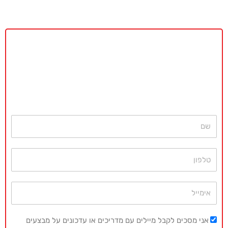
באקדמיה מאסטר נשמח לתת ייעוץ
ללא כל התחייבות
חייגו עכשיו
077-4077496
או השאירו פרטים ונחזור בהקדם
שם
טלפון
אימייל
אני מסכים לקבל מיילים עם מדריכים או עדכונים על מבצעים