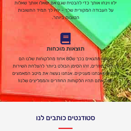
ילוו וינחו אותך כדי להבטיח שגם אם ישאלו אותך שאלות
על העבודה המקורית שלך - יהיו לך תמיד התשובות
הטובות ביותר.
תוצאות מוכחות
אנחנו מתגאים בכך ש80 אחוז מהלקוחות שלנו הם
לקוחות חוזרים, זהו הסימן הבולט ביותר להצלחת השירות
והסיוע שאנחנו מעניקים. אנחנו נעשה את מיטב המאמצים
שגם אתם תהיו הלקוחות החוזרים והממליצים שלנו!
סטודנטים כותבים לנו