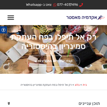
ילוג
לתוכן
077-4077496
צאט ב-Whatsapp
תוכן
רק אל תיפלו בפח העתקת
סמינריון בהיסטוריה
קבלו יעוץ ללא התחייבות
בית
»
בלוג
»
רק אל תיפלו בפח העתקת סמינריון בהיסטוריה
תוכן עניינים