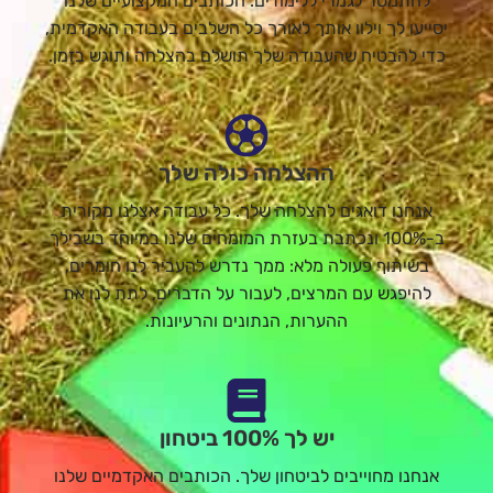
להתמסר לגמרי ללימודים. הכותבים המקצועיים שלנו
יסייעו לך וילוו אותך לאורך כל השלבים בעבודה האקדמית,
כדי להבטיח שהעבודה שלך תושלם בהצלחה ותוגש בזמן.
ההצלחה כולה שלך
אנחנו דואגים להצלחה שלך. כל עבודה אצלנו מקורית
ב-100% ונכתבת בעזרת המומחים שלנו במיוחד בשבילך
בשיתוף פעולה מלא: ממך נדרש להעביר לנו חומרים,
להיפגש עם המרצים, לעבור על הדברים, לתת לנו את
ההערות, הנתונים והרעיונות.
יש לך 100% ביטחון
אנחנו מחוייבים לביטחון שלך. הכותבים האקדמיים שלנו