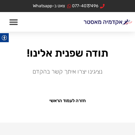
ילוג
לתוכן
077-4077496
צאט ב-Whatsapp
תוכן
תודה שפנית אלינו!
נציגינו יצרו איתך קשר בהקדם
חזרה לעמוד הראשי