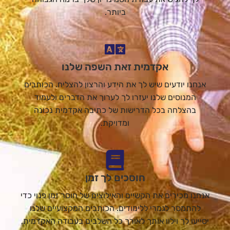
ביותר.
אקדמית זאת השפה שלנו
אנחנו יודעים שיש לך את הידע והרצון להצליח. הכותבים
המנוסים שלנו יעזרו לך לערוך את הדברים ולעמוד
בהצלחה בכל הדרישות של כתיבה אקדמית נכונה
ומדויקת.
חוסכים לך זמן
אנחנו מכירים את הקשיים והאילוצים של חוסר זמן פנוי כדי
להתמסר לגמרי ללימודים. הכותבים המקצועיים שלנו
יסייעו לך וילוו אותך לאורך כל השלבים בעבודה האקדמית,