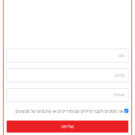
באקדמיה מאסטר נשמח לתת ייעוץ
ללא כל התחייבות
חייגו עכשיו
077-4077496
או השאירו פרטים ונחזור בהקדם
שם
טלפון
אימייל
אני מסכים לקבל מיילים עם מדריכים או עדכונים על מבצעים
שליחה