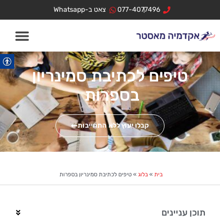
ילוג
לתוכן
077-4077496
צאט ב-Whatsapp
תוכן
טיפים לכתיבת סמינריון
בספרות
קבלו יעוץ ללא התחייבות
בית
»
בלוג
»
טיפים לכתיבת סמינריון בספרות
תוכן עניינים