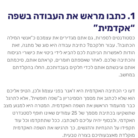
1. כתבו מראש את העבודה בשפה
“אקדמית”
כסטודנטים לספרות, גם אתם מגדירים את עצמכם כ”אנשי המילה
הכתובה”. עבור חלקכם? כתיבת עבודה היא סוג של מתנה, זאת
הודות לאפשרות הניתנת לכם להביא לידי ביטוי את כישורי הניסוח
והכתיבה שלכם. לאחר שאספתם חומרים, קראתם אותם, סיכמתם
אותם וגיבשתם אותם לכדי חלקים בעבדותכם, החלו בהקלדתם
במחשב.
דעו כי הכתיבה האקדמית היא ז’אנר בפני עצמו! ולכן, הטיפ אליכם
הוא שלא לכתוב את מסמך הסמינריון ב”שפה חופשית”, אלא לתרגל
כבר מהעמוד הראשון את השפה האקדמית. המטרה היא למנוע מצב
שתשקיעו בכתיבת מסמך של 25 עמודים שאינו חופף לסטנדרט
האקדמי, ולבסוף יהיה עליכם לשכתבו. ככל שתתקדמו וכל עוד
תקפידו על ההנחיות והדגשים, כך תרגישו את השפה האקדמית
מוקלדת מאצבעותיכם בצורה טבעית.