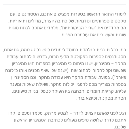
לימודי התואר הראשון בספרות מפגישים אתכם, הסטודנטים, עם
טקסטים ספרותיים וסדנאות של כתיבה יוצרת, מודלים ותיאוריות,
הם מחדדים את “שריר הביקורתיות”, מלמדים אתכם לנתח סוגות
שונות ומעשירים את עולמכם הפנימי.
כמו בכל תוכנית הנלמדת במוסד לימודים להשכלה גבוהה, גם אתם,
הסטודנטים לספרות בפקולטת מדעי הרוח, נדרשים לכתוב עבודת
מחקר – סמינריון. ישנו מיתוס כי סמינריון בספרות הוא סמינריון
שפשוט וקל לחקור ולכתוב אותו (ישנם אלו שאף מכנים אותו כ”לונה
פארק”). בפועל, עבודת מחקר היא עבודת מחקר, וגם הסמינריון
בספרות מצריך מכם להפגין יכולות מחקר, שאילת שאלות ומענה
עליהן, קריאת חומרים והבחנה בין העיקר לטפל, בניית טיעונים,
הסקת מסקנות וכיוצא בזה.
רגע לפני שאתם יוצאים לדרך – למסע מרתק, מלמד ומעצים, קחו
אתכם לדרך שלושה טיפים מעולים לכתיבת הסמינריון הראשון
שלכם.