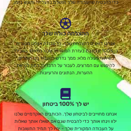
כדי להבטיח שהעבודה שלך תושלם בהצלחה ותוגש בזמן.
ההצלחה כולה שלך
אנחנו דואגים להצלחה שלך. כל עבודה אצלנו מקורית
ב-100% ונכתבת בעזרת המומחים שלנו במיוחד בשבילך
בשיתוף פעולה מלא: ממך נדרש להעביר לנו חומרים,
להיפגש עם המרצים, לעבור על הדברים, לתת לנו את
ההערות, הנתונים והרעיונות.
יש לך 100% ביטחון
אנחנו מחוייבים לביטחון שלך. הכותבים האקדמיים שלנו
ילוו וינחו אותך כדי להבטיח שגם אם ישאלו אותך שאלות
על העבודה המקורית שלך - יהיו לך תמיד התשובות