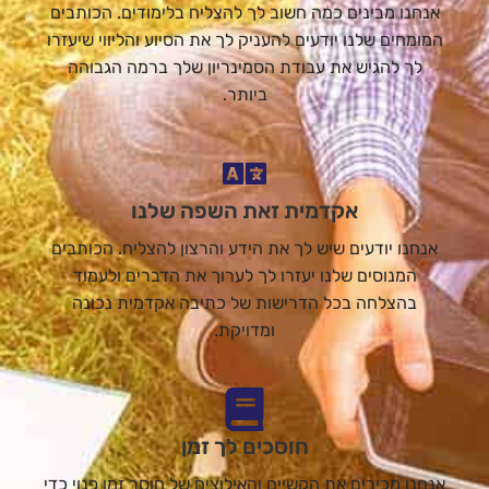
אנחנו מבינים כמה חשוב לך להצליח בלימודים. הכותבים
המומחים שלנו יודעים להעניק לך את הסיוע והליווי שיעזרו
לך להגיש את עבודת הסמינריון שלך ברמה הגבוהה
ביותר.
אקדמית זאת השפה שלנו
אנחנו יודעים שיש לך את הידע והרצון להצליח. הכותבים
המנוסים שלנו יעזרו לך לערוך את הדברים ולעמוד
בהצלחה בכל הדרישות של כתיבה אקדמית נכונה
ומדויקת.
חוסכים לך זמן
אנחנו מכירים את הקשיים והאילוצים של חוסר זמן פנוי כדי