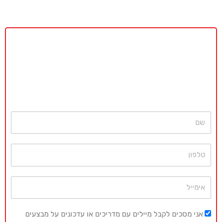
באקדמיה מאסטר נשמח לתת ייעוץ
ללא כל התחייבות
חייגו עכשיו
077-4077496
או השאירו פרטים ונחזור בהקדם
שם
טלפון
אימייל
אני מסכים לקבל מיילים עם מדריכים או עדכונים על מבצעים