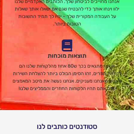
אנחנו מחוייבים לביטחון שלך. הכותבים האקדמיים שלנו
ילוו וינחו אותך כדי להבטיח שגם אם ישאלו אותך שאלות
על העבודה המקורית שלך - יהיו לך תמיד התשובות
הטובות ביותר.
תוצאות מוכחות
אנחנו מתגאים בכך ש80 אחוז מהלקוחות שלנו הם
לקוחות חוזרים, זהו הסימן הבולט ביותר להצלחת השירות
והסיוע שאנחנו מעניקים. אנחנו נעשה את מיטב המאמצים
שגם אתם תהיו הלקוחות החוזרים והממליצים שלנו!
סטודנטים כותבים לנו