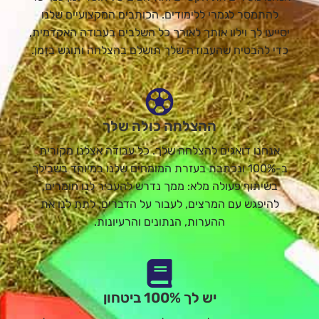
להתמסר לגמרי ללימודים. הכותבים המקצועיים שלנו
יסייעו לך וילוו אותך לאורך כל השלבים בעבודה האקדמית,
כדי להבטיח שהעבודה שלך תושלם בהצלחה ותוגש בזמן.
ההצלחה כולה שלך
אנחנו דואגים להצלחה שלך. כל עבודה אצלנו מקורית
ב-100% ונכתבת בעזרת המומחים שלנו במיוחד בשבילך
בשיתוף פעולה מלא: ממך נדרש להעביר לנו חומרים,
להיפגש עם המרצים, לעבור על הדברים, לתת לנו את
ההערות, הנתונים והרעיונות.
יש לך 100% ביטחון