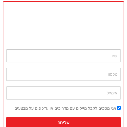
באקדמיה מאסטר נשמח לתת ייעוץ
ללא כל התחייבות
חייגו עכשיו
077-4077496
או השאירו פרטים ונחזור בהקדם
שם
טלפון
אימייל
אני מסכים לקבל מיילים עם מדריכים או עדכונים על מבצעים
שליחה