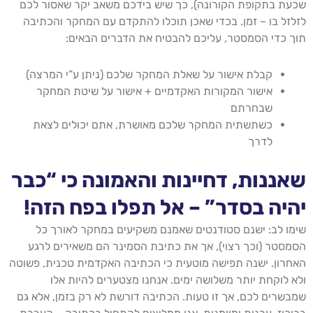
שכעת בתקופת הקורונה), כך שיש בידכם משאב יקר שאסור לכם
לזלזל בו – זמן. בכדי שאכן תוכלו להתקדם עם המחקר והכתיבה
תוך כדי הסמסטר, עליכם להבטיח את הדברים הבאים:
קבלת אישור על שאלת המחקר שלכם (ניתן ע”י המרצה)
אישור המקורות האקדמיים + אישור על שיטת המחקר
שבחרתם
כשתשתית המחקר שלכם מאושרת, אתם יכולים לצאת
לדרך
שאננות, דחיינות והאמונה כי “כבר
יהיה בסדר” – אל תפלו בפח הזה!
שימו לב: ישנם סטודנטים שאמנם משקיעים במחקר לאורך כל
הסמסטר (וכך רצוי), אך את כתיבת הסמינר הם משאירים לרגע
האחרון. ישנה תפישה מוטעית כי הכתיבה האקדמית טכנית, פשוטה
ולא לוקחת יותר משלושה ימים. אנחנו מצטערים להיות אלו
שמבשרים לכם, אך זו טעות. הכתיבה דורשת לא רק בזמן, אלא גם