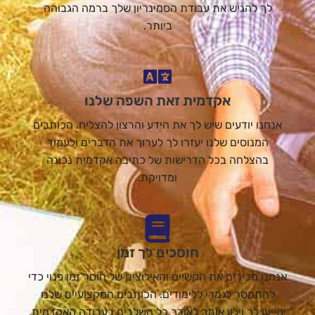
לך להגיש את עבודת הסמינריון שלך ברמה הגבוהה
ביותר.
אקדמית זאת השפה שלנו
אנחנו יודעים שיש לך את הידע והרצון להצליח. הכותבים
המנוסים שלנו יעזרו לך לערוך את הדברים ולעמוד
בהצלחה בכל הדרישות של כתיבה אקדמית נכונה
ומדויקת.
חוסכים לך זמן
אנחנו מכירים את הקשיים והאילוצים של חוסר זמן פנוי כדי
להתמסר לגמרי ללימודים. הכותבים המקצועיים שלנו
יסייעו לך וילוו אותך לאורך כל השלבים בעבודה האקדמית,