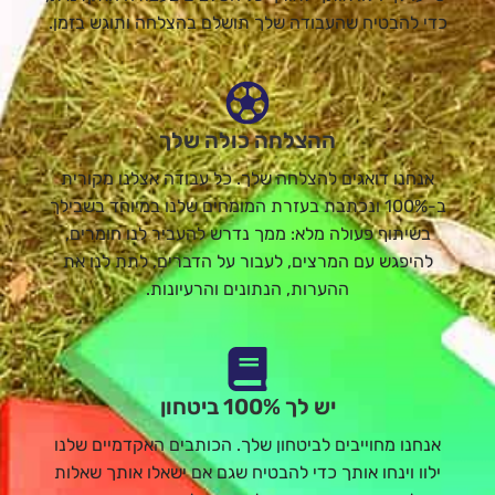
כדי להבטיח שהעבודה שלך תושלם בהצלחה ותוגש בזמן.
ההצלחה כולה שלך
אנחנו דואגים להצלחה שלך. כל עבודה אצלנו מקורית
ב-100% ונכתבת בעזרת המומחים שלנו במיוחד בשבילך
בשיתוף פעולה מלא: ממך נדרש להעביר לנו חומרים,
להיפגש עם המרצים, לעבור על הדברים, לתת לנו את
ההערות, הנתונים והרעיונות.
יש לך 100% ביטחון
אנחנו מחוייבים לביטחון שלך. הכותבים האקדמיים שלנו
ילוו וינחו אותך כדי להבטיח שגם אם ישאלו אותך שאלות