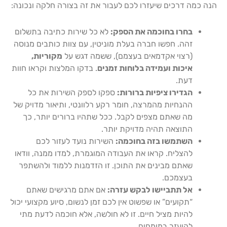
הנה כמה דרכים שיעזרו לכם לעבור את זה בצורה חלקה ונכונה:
בחרו בחוכמה את הספק:
לא כל שירות כתיבה בתשלום
זהה. חפשו חברה בעלת מוניטין, עם צוות כותבים מנוסה
(רצוי אקדמאים בעצמם), ששמה דגש על
מקוריות,
איכות ועמידה בלוחות זמנים
. בדקו המלצות וקראו חוות
דעת.
הגדירו ציפיות ברורות:
ספקו לספק השירות את כל
ההנחיות מהמרצה, חומר רקע רלוונטי, ותיאור מדויק של
מה שאתם מצפים לקבל. ככל שתהיו ברורים יותר, כך
התוצאה תהיה מדויקת יותר.
השתמשו בזה בחוכמה:
השירות נועד לעזור לכם
להצליח. קראו את העבודה המוגמרת, למדו ממנה, וודאו
שאתם מבינים את התוכן. זו הזדמנות ללמוד ולהשתפר
בעצמכם.
אל תתביישו לבקש עזרה:
אם אתם מרגישים שאתם
“תקועים” או שפשוט אין לכם זמן לנשום, סיוע מקצועי יכול
להיות מציל חיים. זו לא חולשה, אלא חוכמה לדעת מתי
להיעזר במומחים.