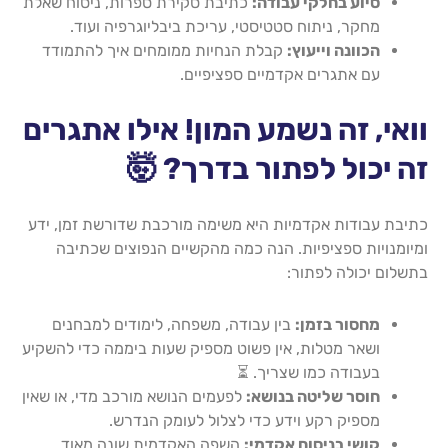
סיוע בחלקי עבודה:
כתיבת סקירת ספרות, ניסוח שאלת
מחקר, ניתוח סטטיסטי, עריכת ביבליוגרפיה ועוד.
הכוונה וייעוץ:
קבלת הנחיות ממומחים איך להתמודד
עם אתגרים אקדמיים ספציפיים.
וואי, זה נשמע המון! אילו אתגרים
זה יכול לפתור בדרך? 🤯
כתיבת עבודות אקדמיות היא משימה מורכבת שדורשת זמן, ידע
ומיומנויות ספציפיות. הנה כמה מהקשיים הנפוצים שכתיבה
בתשלום יכולה לפתור:
מחסור בזמן:
בין עבודה, משפחה, לימודים למבחנים
ושאר מטלות, אין פשוט מספיק שעות ביממה כדי להשקיע
בעבודה כמו שצריך. ⏳
חוסר שליטה בנושא:
לפעמים הנושא מורכב מדי, או שאין
מספיק רקע וידע כדי לצלול לעומק הנדרש.
קושי בניסוח אקדמי:
השפה האקדמית שונה מאוד