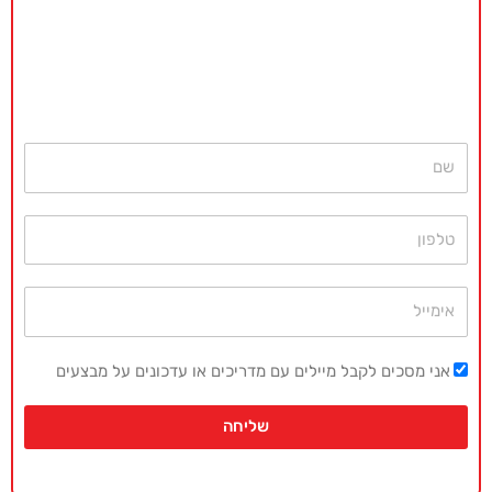
באקדמיה מאסטר נשמח לתת ייעוץ
ללא כל התחייבות
חייגו עכשיו
077-4077496
או השאירו פרטים ונחזור בהקדם
שם
טלפון
אימייל
אני מסכים לקבל מיילים עם מדריכים או עדכונים על מבצעים
שליחה