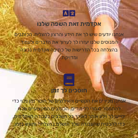
אקדמית זאת השפה שלנו
אנחנו יודעים שיש לך את הידע והרצון להצליח. הכותבים
המנוסים שלנו יעזרו לך לערוך את הדברים ולעמוד
בהצלחה בכל הדרישות של כתיבה אקדמית נכונה
ומדויקת.
חוסכים לך זמן
אנחנו מכירים את הקשיים והאילוצים של חוסר זמן פנוי כדי
להתמסר לגמרי ללימודים. הכותבים המקצועיים שלנו
יסייעו לך וילוו אותך לאורך כל השלבים בעבודה האקדמית,
כדי להבטיח שהעבודה שלך תושלם בהצלחה ותוגש בזמן.