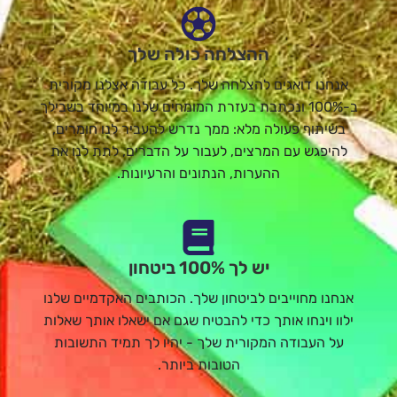
ההצלחה כולה שלך
אנחנו דואגים להצלחה שלך. כל עבודה אצלנו מקורית
ב-100% ונכתבת בעזרת המומחים שלנו במיוחד בשבילך
בשיתוף פעולה מלא: ממך נדרש להעביר לנו חומרים,
להיפגש עם המרצים, לעבור על הדברים, לתת לנו את
ההערות, הנתונים והרעיונות.
יש לך 100% ביטחון
אנחנו מחוייבים לביטחון שלך. הכותבים האקדמיים שלנו
ילוו וינחו אותך כדי להבטיח שגם אם ישאלו אותך שאלות
על העבודה המקורית שלך - יהיו לך תמיד התשובות
הטובות ביותר.