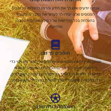
אנחנו יודעים שיש לך את הידע והרצון להצליח. הכותבים
המנוסים שלנו יעזרו לך לערוך את הדברים ולעמוד
בהצלחה בכל הדרישות של כתיבה אקדמית נכונה
ומדויקת.
חוסכים לך זמן
אנחנו מכירים את הקשיים והאילוצים של חוסר זמן פנוי כדי
להתמסר לגמרי ללימודים. הכותבים המקצועיים שלנו
יסייעו לך וילוו אותך לאורך כל השלבים בעבודה האקדמית,
כדי להבטיח שהעבודה שלך תושלם בהצלחה ותוגש בזמן.
ההצלחה כולה שלך