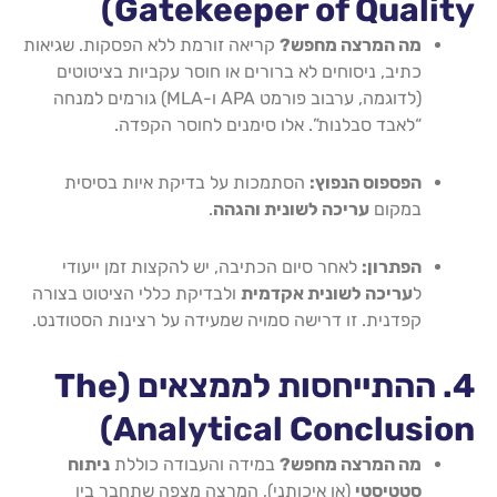
Gatekeeper of Quality)
מה המרצה מחפש?
קריאה זורמת ללא הפסקות. שגיאות
כתיב, ניסוחים לא ברורים או חוסר עקביות בציטוטים
(לדוגמה, ערבוב פורמט APA ו-MLA) גורמים למנחה
“לאבד סבלנות”. אלו סימנים לחוסר הקפדה.
הפספוס הנפוץ:
הסתמכות על בדיקת איות בסיסית
במקום
עריכה לשונית והגהה
.
הפתרון:
לאחר סיום הכתיבה, יש להקצות זמן ייעודי
ל
עריכה לשונית אקדמית
ולבדיקת כללי הציטוט בצורה
קפדנית. זו דרישה סמויה שמעידה על רצינות הסטודנט.
4. ההתייחסות לממצאים (The
Analytical Conclusion)
מה המרצה מחפש?
במידה והעבודה כוללת
ניתוח
סטטיסטי
(או איכותני), המרצה מצפה שתחבר בין