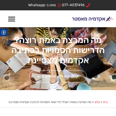
ילוג
לתוכן
077-4077496
צאט ב-Whatsapp
תוכן
מה המרצה באמת רוצה?
הדרישות הסמויות לכתיבה
אקדמית מצטיינת
קבלו יעוץ ללא התחייבות
בית
»
בלוג
»
מה המרצה באמת רוצה? הדרישות הסמויות לכתיבה אקדמית מצטיינת