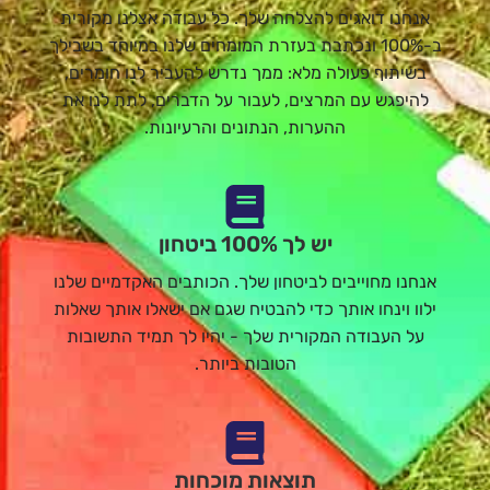
אנחנו דואגים להצלחה שלך. כל עבודה אצלנו מקורית
ב-100% ונכתבת בעזרת המומחים שלנו במיוחד בשבילך
בשיתוף פעולה מלא: ממך נדרש להעביר לנו חומרים,
להיפגש עם המרצים, לעבור על הדברים, לתת לנו את
ההערות, הנתונים והרעיונות.
יש לך 100% ביטחון
אנחנו מחוייבים לביטחון שלך. הכותבים האקדמיים שלנו
ילוו וינחו אותך כדי להבטיח שגם אם ישאלו אותך שאלות
על העבודה המקורית שלך - יהיו לך תמיד התשובות
הטובות ביותר.
תוצאות מוכחות