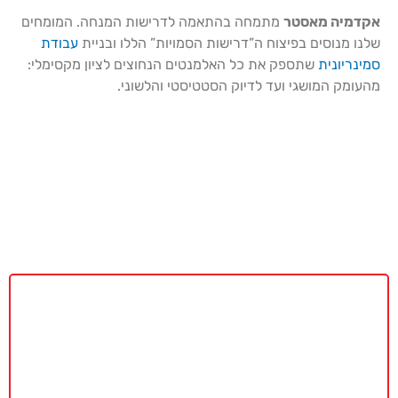
אקדמיה מאסטר
מתמחה בהתאמה לדרישות המנחה. המומחים
שלנו מנוסים בפיצוח ה”דרישות הסמויות” הללו ובניית
עבודת
סמינריונית
שתספק את כל האלמנטים הנחוצים לציון מקסימלי:
מהעומק המושגי ועד לדיוק הסטטיסטי והלשוני.
באקדמיה מאסטר נשמח לתת ייעוץ
ללא כל התחייבות
חייגו עכשיו
077-4077496