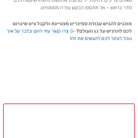
שאתם צריכים דחיפה, יד מכוונת או פשוט מישהו שיעשה לכם
סדר בראש – אל תהססו לבקש עזרה ממומחים.
מוכנים להגיש עבודת סמינריון מצטיינת ולקבל ציון שיגרום
לכם להרגיש על גג העולם?
🥳
צרו קשר עוד היום ונדבר על איך
נוכל לעזור לכם להגשים את זה!
באקדמיה מאסטר נשמח לתת ייעוץ
ללא כל התחייבות