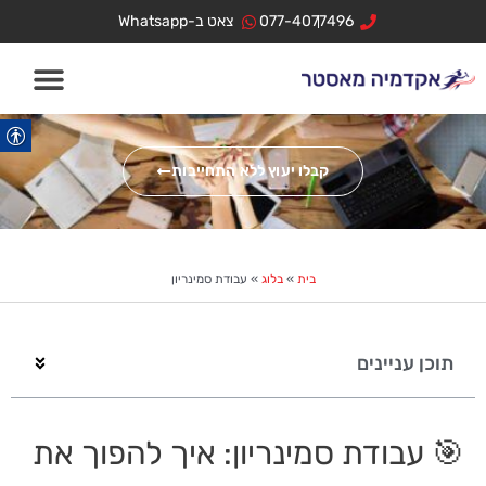
ילוג
לתוכן
077-4077496
צאט ב-Whatsapp
תוכן
קבלו יעוץ ללא התחייבות
בית
»
בלוג
»
עבודת סמינריון
תוכן עניינים
🎯 עבודת סמינריון: איך להפוך את