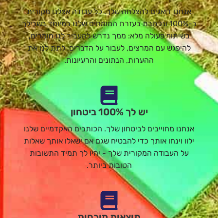
אנחנו דואגים להצלחה שלך. כל עבודה אצלנו מקורית
ב-100% ונכתבת בעזרת המומחים שלנו במיוחד בשבילך
בשיתוף פעולה מלא: ממך נדרש להעביר לנו חומרים,
להיפגש עם המרצים, לעבור על הדברים, לתת לנו את
ההערות, הנתונים והרעיונות.
יש לך 100% ביטחון
אנחנו מחוייבים לביטחון שלך. הכותבים האקדמיים שלנו
ילוו וינחו אותך כדי להבטיח שגם אם ישאלו אותך שאלות
על העבודה המקורית שלך - יהיו לך תמיד התשובות
הטובות ביותר.
תוצאות מוכחות