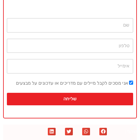
חייגו עכשיו
077-4077496
או השאירו פרטים ונחזור בהקדם
שם
טלפון
אימייל
אני מסכים לקבל מיילים עם מדריכים או עדכונים על מבצעים
שליחה
שתף :