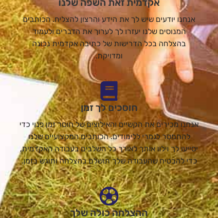
אקדמית זאת השפה שלנו
אנחנו יודעים שיש לך את הידע והרצון להצליח. הכותבים
המנוסים שלנו יעזרו לך לערוך את הדברים ולעמוד
בהצלחה בכל הדרישות של כתיבה אקדמית נכונה
ומדויקת.
חוסכים לך זמן
אנחנו מכירים את הקשיים והאילוצים של חוסר זמן פנוי כדי
להתמסר לגמרי ללימודים. הכותבים המקצועיים שלנו
יסייעו לך וילוו אותך לאורך כל השלבים בעבודה האקדמית,
כדי להבטיח שהעבודה שלך תושלם בהצלחה ותוגש בזמן.
ההצלחה כולה שלך