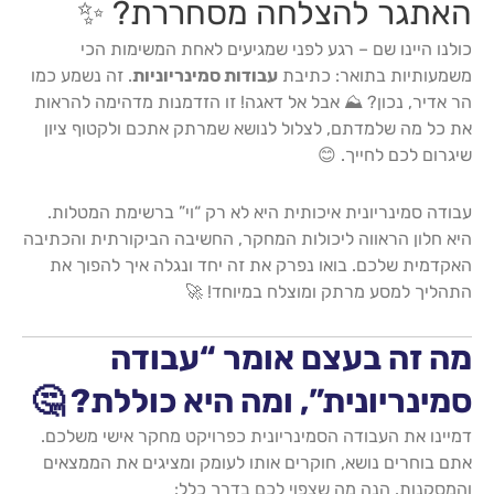
האתגר להצלחה מסחררת? ✨
כולנו היינו שם – רגע לפני שמגיעים לאחת המשימות הכי
משמעותיות בתואר: כתיבת
עבודות סמינריוניות
. זה נשמע כמו
הר אדיר, נכון? ⛰️ אבל אל דאגה! זו הזדמנות מדהימה להראות
את כל מה שלמדתם, לצלול לנושא שמרתק אתכם ולקטוף ציון
שיגרום לכם לחייך. 😊
עבודה סמינריונית איכותית היא לא רק “וי” ברשימת המטלות.
היא חלון הראווה ליכולות המחקר, החשיבה הביקורתית והכתיבה
האקדמית שלכם. בואו נפרק את זה יחד ונגלה איך להפוך את
התהליך למסע מרתק ומוצלח במיוחד! 🚀
מה זה בעצם אומר “עבודה
סמינריונית”, ומה היא כוללת? 🤔
דמיינו את העבודה הסמינריונית כפרויקט מחקר אישי משלכם.
אתם בוחרים נושא, חוקרים אותו לעומק ומציגים את הממצאים
והמסקנות. הנה מה שצפוי לכם בדרך כלל: