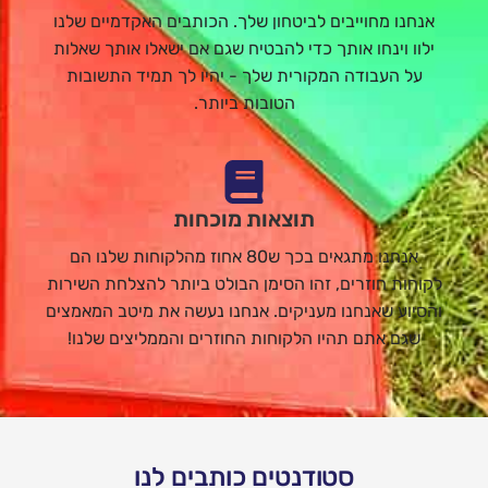
אנחנו מחוייבים לביטחון שלך. הכותבים האקדמיים שלנו
ילוו וינחו אותך כדי להבטיח שגם אם ישאלו אותך שאלות
על העבודה המקורית שלך - יהיו לך תמיד התשובות
הטובות ביותר.
תוצאות מוכחות
אנחנו מתגאים בכך ש80 אחוז מהלקוחות שלנו הם
לקוחות חוזרים, זהו הסימן הבולט ביותר להצלחת השירות
והסיוע שאנחנו מעניקים. אנחנו נעשה את מיטב המאמצים
שגם אתם תהיו הלקוחות החוזרים והממליצים שלנו!
סטודנטים כותבים לנו