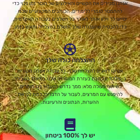
אנחנו מכירים את הקשיים והאילוצים של חוסר זמן פנוי כדי
להתמסר לגמרי ללימודים. הכותבים המקצועיים שלנו
יסייעו לך וילוו אותך לאורך כל השלבים בעבודה האקדמית,
כדי להבטיח שהעבודה שלך תושלם בהצלחה ותוגש בזמן.
ההצלחה כולה שלך
אנחנו דואגים להצלחה שלך. כל עבודה אצלנו מקורית
ב-100% ונכתבת בעזרת המומחים שלנו במיוחד בשבילך
בשיתוף פעולה מלא: ממך נדרש להעביר לנו חומרים,
להיפגש עם המרצים, לעבור על הדברים, לתת לנו את
ההערות, הנתונים והרעיונות.
יש לך 100% ביטחון