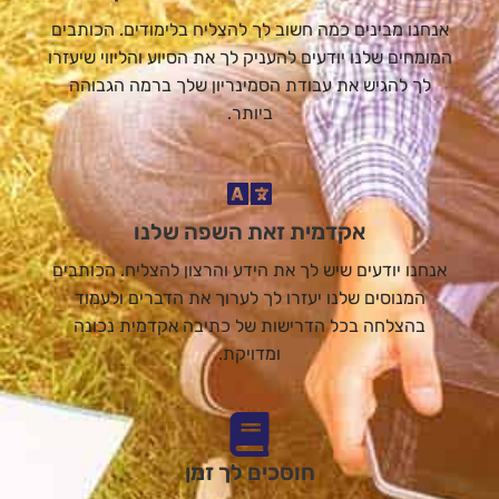
אנחנו מבינים כמה חשוב לך להצליח בלימודים. הכותבים
המומחים שלנו יודעים להעניק לך את הסיוע והליווי שיעזרו
לך להגיש את עבודת הסמינריון שלך ברמה הגבוהה
ביותר.
אקדמית זאת השפה שלנו
אנחנו יודעים שיש לך את הידע והרצון להצליח. הכותבים
המנוסים שלנו יעזרו לך לערוך את הדברים ולעמוד
בהצלחה בכל הדרישות של כתיבה אקדמית נכונה
ומדויקת.
חוסכים לך זמן