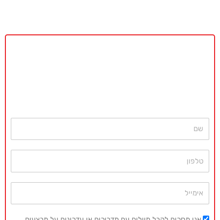
באקדמיה מאסטר נשמח לתת ייעוץ
ללא כל התחייבות
חייגו עכשיו
077-4077496
או השאירו פרטים ונחזור בהקדם
שם
טלפון
אימייל
אני מסכים לקבל מיילים עם מדריכים או עדכונים על מבצעים