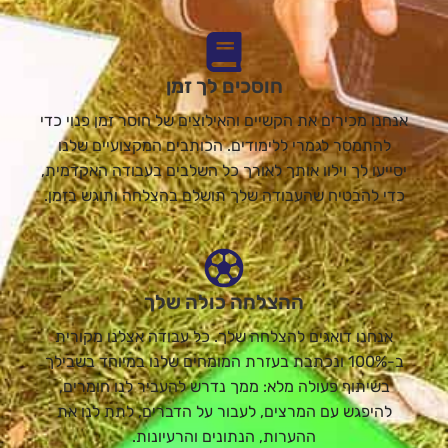
חוסכים לך זמן
אנחנו מכירים את הקשיים והאילוצים של חוסר זמן פנוי כדי
להתמסר לגמרי ללימודים. הכותבים המקצועיים שלנו
יסייעו לך וילוו אותך לאורך כל השלבים בעבודה האקדמית,
כדי להבטיח שהעבודה שלך תושלם בהצלחה ותוגש בזמן.
ההצלחה כולה שלך
אנחנו דואגים להצלחה שלך. כל עבודה אצלנו מקורית
ב-100% ונכתבת בעזרת המומחים שלנו במיוחד בשבילך
בשיתוף פעולה מלא: ממך נדרש להעביר לנו חומרים,
להיפגש עם המרצים, לעבור על הדברים, לתת לנו את
ההערות, הנתונים והרעיונות.