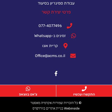
עבודת סמינריון בסיעוד
פרטי יצירת קשר
077-4077496
זמינים ב-Whatsapp
קריית אונו
Office@acms.co.il
התקשרו עכשיו
צ'אט בווצאפ
© כל הזכויות שמורות אקדמיה מאסטר
Webinside בניית אתרים בוורדפרס