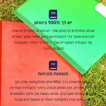
יש לך 100% ביטחון
אנחנו מחוייבים לביטחון שלך. הכותבים האקדמיים שלנו
ילוו וינחו אותך כדי להבטיח שגם אם ישאלו אותך שאלות
על העבודה המקורית שלך - יהיו לך תמיד התשובות
הטובות ביותר.
תוצאות מוכחות
אנחנו מתגאים בכך ש80 אחוז מהלקוחות שלנו הם
לקוחות חוזרים, זהו הסימן הבולט ביותר להצלחת השירות
והסיוע שאנחנו מעניקים. אנחנו נעשה את מיטב המאמצים
שגם אתם תהיו הלקוחות החוזרים והממליצים שלנו!