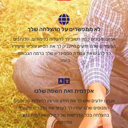
לא מתפשרים על ההצלחה שלך
אנחנו מבינים כמה חשוב לך להצליח בלימודים. הכותבים
המומחים שלנו יודעים להעניק לך את הסיוע והליווי שיעזרו
לך להגיש את עבודת הסמינריון שלך ברמה הגבוהה
ביותר.
אקדמית זאת השפה שלנו
אנחנו יודעים שיש לך את הידע והרצון להצליח. הכותבים
המנוסים שלנו יעזרו לך לערוך את הדברים ולעמוד
בהצלחה בכל הדרישות של כתיבה אקדמית נכונה
ומדויקת.