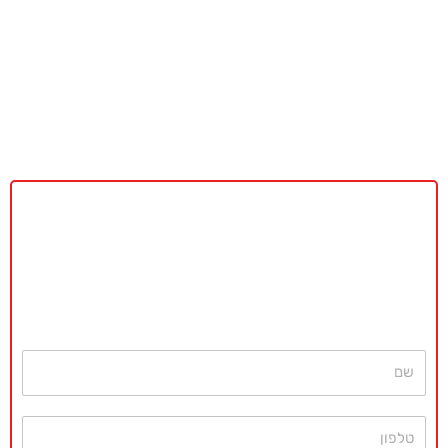
באקדמיה מאסטר נשמח לתת ייעוץ
ללא כל התחייבות
חייגו עכשיו
077-4077496
או השאירו פרטים ונחזור בהקדם
שם
טלפון