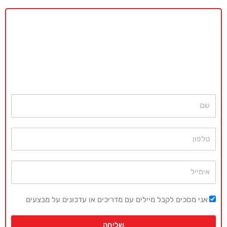
באקדמיה מאסטר נשמח לתת ייעוץ
ללא כל התחייבות
חייגו עכשיו
077-4077496
או השאירו פרטים ונחזור בהקדם
שם
טלפון
אימייל
אני מסכים לקבל מיילים עם מדריכים או עדכונים על מבצעים
שליחה