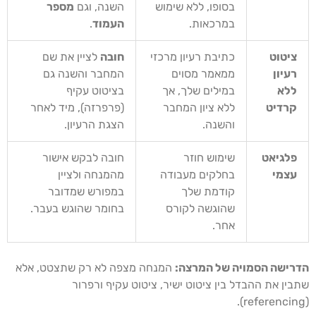
בסופו, ללא שימוש
השנה, וגם
מספר
במרכאות.
העמוד
.
ציטוט
כתיבת רעיון מרכזי
חובה
לציין את שם
רעיון
ממאמר מסוים
המחבר והשנה גם
ללא
במילים שלך, אך
בציטוט עקיף
קרדיט
ללא ציון המחבר
(פרפרזה), מיד לאחר
והשנה.
הצגת הרעיון.
פלגיאט
שימוש חוזר
חובה לבקש אישור
עצמי
בחלקים מעבודה
מהמנחה ולציין
קודמת שלך
במפורש שמדובר
שהוגשה לקורס
בחומר שהוגש בעבר.
אחר.
הדרישה הסמויה של המרצה:
המנחה מצפה לא רק שתצטט, אלא
שתבין את ההבדל בין ציטוט ישיר, ציטוט עקיף ורפרור
(referencing).