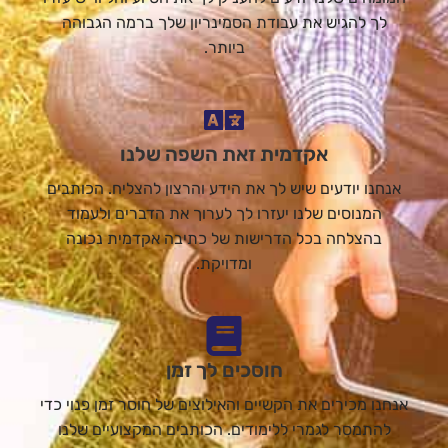
לך להגיש את עבודת הסמינריון שלך ברמה הגבוהה
ביותר.
אקדמית זאת השפה שלנו
אנחנו יודעים שיש לך את הידע והרצון להצליח. הכותבים
המנוסים שלנו יעזרו לך לערוך את הדברים ולעמוד
בהצלחה בכל הדרישות של כתיבה אקדמית נכונה
ומדויקת.
חוסכים לך זמן
אנחנו מכירים את הקשיים והאילוצים של חוסר זמן פנוי כדי
להתמסר לגמרי ללימודים. הכותבים המקצועיים שלנו