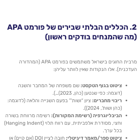
2. הכללים הבלתי שבירים של פורמט APA
(מה שהמנחים בודקים ראשון)
מרבית החוגים בישראל משתמשים בפורמט APA (המהדורה
העדכנית). אלו הנקודות שאין לוותר עליהן:
ציטוט בגוף הטקסט:
שם משפחה של המחבר והשנה
(דוגמה: כפי שנטען (כהן, 2023)…).
ריבוי מחברים:
ציון “ושות'” בפעם השנייה והלאה (לדוגמה:
(כהן ושות’, 2024)).
הביבליוגרפיה (רשימת המקורות):
רשימה מרווחת בשורה
וחצי, מסודרת אלפביתית, עם רווח תלוי (Hanging Indent)
בכל ערך.
ציטוט ספר/מאמר דיגיטלי:
חובה לציין DOI (אם קיים) או