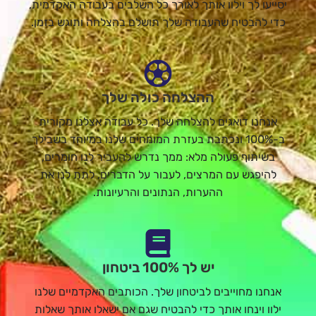
יסייעו לך וילוו אותך לאורך כל השלבים בעבודה האקדמית,
כדי להבטיח שהעבודה שלך תושלם בהצלחה ותוגש בזמן.
ההצלחה כולה שלך
אנחנו דואגים להצלחה שלך. כל עבודה אצלנו מקורית
ב-100% ונכתבת בעזרת המומחים שלנו במיוחד בשבילך
בשיתוף פעולה מלא: ממך נדרש להעביר לנו חומרים,
להיפגש עם המרצים, לעבור על הדברים, לתת לנו את
ההערות, הנתונים והרעיונות.
יש לך 100% ביטחון
אנחנו מחוייבים לביטחון שלך. הכותבים האקדמיים שלנו
ילוו וינחו אותך כדי להבטיח שגם אם ישאלו אותך שאלות