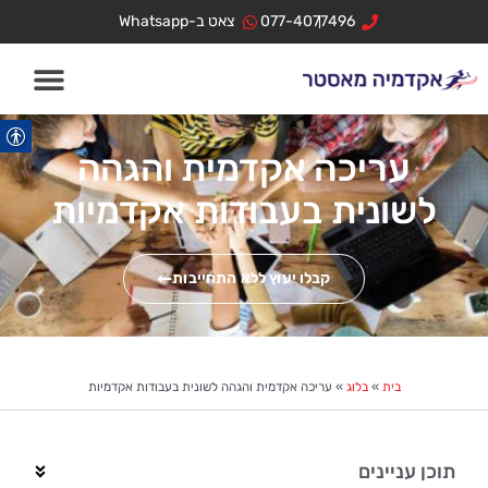
ילוג
לתוכן
077-4077496
צאט ב-Whatsapp
תוכן
עריכה אקדמית והגהה
לשונית בעבודות אקדמיות
קבלו יעוץ ללא התחייבות
בית
»
בלוג
»
עריכה אקדמית והגהה לשונית בעבודות אקדמיות
תוכן עניינים