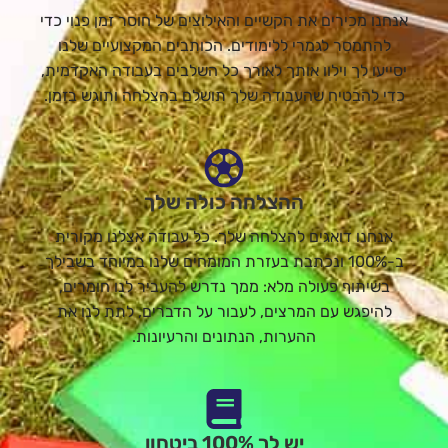
אנחנו מכירים את הקשיים והאילוצים של חוסר זמן פנוי כדי
להתמסר לגמרי ללימודים. הכותבים המקצועיים שלנו
יסייעו לך וילוו אותך לאורך כל השלבים בעבודה האקדמית,
כדי להבטיח שהעבודה שלך תושלם בהצלחה ותוגש בזמן.
ההצלחה כולה שלך
אנחנו דואגים להצלחה שלך. כל עבודה אצלנו מקורית
ב-100% ונכתבת בעזרת המומחים שלנו במיוחד בשבילך
בשיתוף פעולה מלא: ממך נדרש להעביר לנו חומרים,
להיפגש עם המרצים, לעבור על הדברים, לתת לנו את
ההערות, הנתונים והרעיונות.
יש לך 100% ביטחון