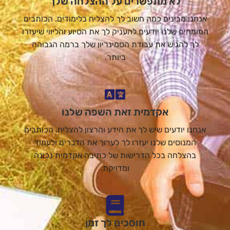
לא מתפשרים על ההצלחה שלך
אנחנו מבינים כמה חשוב לך להצליח בלימודים. הכותבים
המומחים שלנו יודעים להעניק לך את הסיוע והליווי שיעזרו
לך להגיש את עבודת הסמינריון שלך ברמה הגבוהה
ביותר.
אקדמית זאת השפה שלנו
אנחנו יודעים שיש לך את הידע והרצון להצליח. הכותבים
המנוסים שלנו יעזרו לך לערוך את הדברים ולעמוד
בהצלחה בכל הדרישות של כתיבה אקדמית נכונה
ומדויקת.
חוסכים לך זמן