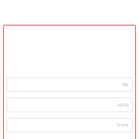
באקדמיה מאסטר נשמח לתת ייעוץ
ללא כל התחייבות
חייגו עכשיו
077-4077496
או השאירו פרטים ונחזור בהקדם
שם
טלפון
אימייל