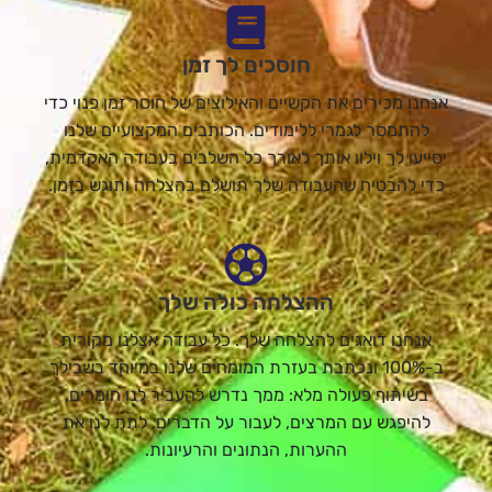
חוסכים לך זמן
אנחנו מכירים את הקשיים והאילוצים של חוסר זמן פנוי כדי
להתמסר לגמרי ללימודים. הכותבים המקצועיים שלנו
יסייעו לך וילוו אותך לאורך כל השלבים בעבודה האקדמית,
כדי להבטיח שהעבודה שלך תושלם בהצלחה ותוגש בזמן.
ההצלחה כולה שלך
אנחנו דואגים להצלחה שלך. כל עבודה אצלנו מקורית
ב-100% ונכתבת בעזרת המומחים שלנו במיוחד בשבילך
בשיתוף פעולה מלא: ממך נדרש להעביר לנו חומרים,
להיפגש עם המרצים, לעבור על הדברים, לתת לנו את
ההערות, הנתונים והרעיונות.