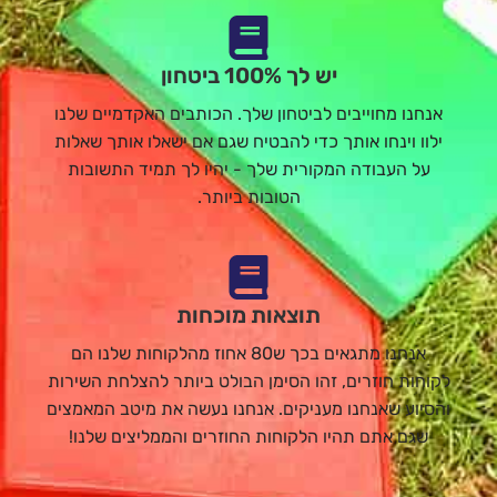
יש לך 100% ביטחון
אנחנו מחוייבים לביטחון שלך. הכותבים האקדמיים שלנו
ילוו וינחו אותך כדי להבטיח שגם אם ישאלו אותך שאלות
על העבודה המקורית שלך - יהיו לך תמיד התשובות
הטובות ביותר.
תוצאות מוכחות
אנחנו מתגאים בכך ש80 אחוז מהלקוחות שלנו הם
לקוחות חוזרים, זהו הסימן הבולט ביותר להצלחת השירות
והסיוע שאנחנו מעניקים. אנחנו נעשה את מיטב המאמצים
שגם אתם תהיו הלקוחות החוזרים והממליצים שלנו!