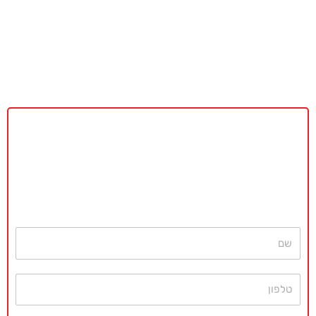
באקדמיה מאסטר נשמח לתת ייעוץ
ללא כל התחייבות
חייגו עכשיו
077-4077496
או השאירו פרטים ונחזור בהקדם
שם
טלפון