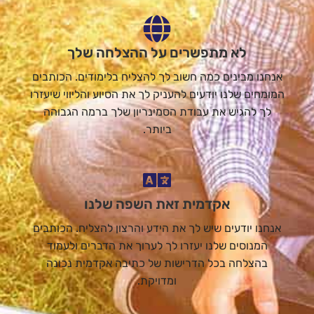
לא מתפשרים על ההצלחה שלך
אנחנו מבינים כמה חשוב לך להצליח בלימודים. הכותבים
המומחים שלנו יודעים להעניק לך את הסיוע והליווי שיעזרו
לך להגיש את עבודת הסמינריון שלך ברמה הגבוהה
ביותר.
אקדמית זאת השפה שלנו
אנחנו יודעים שיש לך את הידע והרצון להצליח. הכותבים
המנוסים שלנו יעזרו לך לערוך את הדברים ולעמוד
בהצלחה בכל הדרישות של כתיבה אקדמית נכונה
ומדויקת.