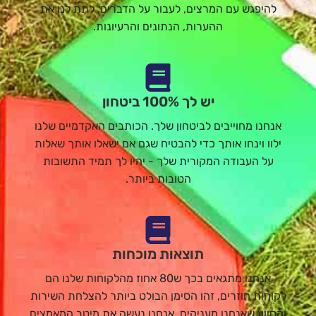
להיפגש עם המרצים, לעבור על הדברים, לתת לנו את
ההערות, הנתונים והרעיונות.
יש לך 100% ביטחון
אנחנו מחוייבים לביטחון שלך. הכותבים האקדמיים שלנו
ילוו וינחו אותך כדי להבטיח שגם אם ישאלו אותך שאלות
על העבודה המקורית שלך - יהיו לך תמיד התשובות
הטובות ביותר.
תוצאות מוכחות
אנחנו מתגאים בכך ש80 אחוז מהלקוחות שלנו הם
לקוחות חוזרים, זהו הסימן הבולט ביותר להצלחת השירות
והסיוע שאנחנו מעניקים. אנחנו נעשה את מיטב המאמצים