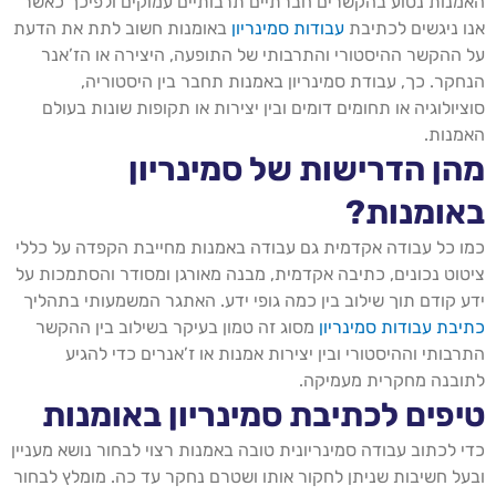
האמנות נטוע בהקשרים חברתיים תרבותיים עמוקים ולפיכך כאשר
אנו ניגשים לכתיבת
עבודות סמינריון
באומנות חשוב לתת את הדעת
על ההקשר ההיסטורי והתרבותי של התופעה, היצירה או הז’אנר
הנחקר. כך, עבודת סמינריון באמנות תחבר בין היסטוריה,
סוציולוגיה או תחומים דומים ובין יצירות או תקופות שונות בעולם
האמנות.
מהן הדרישות של סמינריון
באומנות?
כמו כל עבודה אקדמית גם עבודה באמנות מחייבת הקפדה על כללי
ציטוט נכונים, כתיבה אקדמית, מבנה מאורגן ומסודר והסתמכות על
ידע קודם תוך שילוב בין כמה גופי ידע. האתגר המשמעותי בתהליך
כתיבת עבודות סמינריון
מסוג זה טמון בעיקר בשילוב בין ההקשר
התרבותי וההיסטורי ובין יצירות אמנות או ז’אנרים כדי להגיע
לתובנה מחקרית מעמיקה.
טיפים לכתיבת סמינריון באומנות
כדי לכתוב עבודה סמינריונית טובה באמנות רצוי לבחור נושא מעניין
ובעל חשיבות שניתן לחקור אותו ושטרם נחקר עד כה. מומלץ לבחור