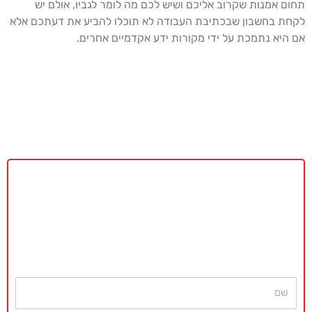
תחום אמנות שקרוב אליכם ושיש לכם מה לומר לגביו, אולם יש
לקחת בחשבון שבכתיבת העבודה לא תוכלו להביע את דעתכם אלא
אם היא נתמכת על ידי מקורות ידע אקדמיים אחרים.
באקדמיה מאסטר נשמח לתת ייעוץ
ללא כל התחייבות
חייגו עכשיו
077-4077496
או השאירו פרטים ונחזור בהקדם
שם