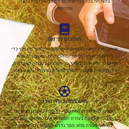
בהצלחה בכל הדרישות של כתיבה אקדמית נכונה
ומדויקת.
חוסכים לך זמן
אנחנו מכירים את הקשיים והאילוצים של חוסר זמן פנוי כדי
להתמסר לגמרי ללימודים. הכותבים המקצועיים שלנו
יסייעו לך וילוו אותך לאורך כל השלבים בעבודה האקדמית,
כדי להבטיח שהעבודה שלך תושלם בהצלחה ותוגש בזמן.
ההצלחה כולה שלך
אנחנו דואגים להצלחה שלך. כל עבודה אצלנו מקורית
ב-100% ונכתבת בעזרת המומחים שלנו במיוחד בשבילך
בשיתוף פעולה מלא: ממך נדרש להעביר לנו חומרים,