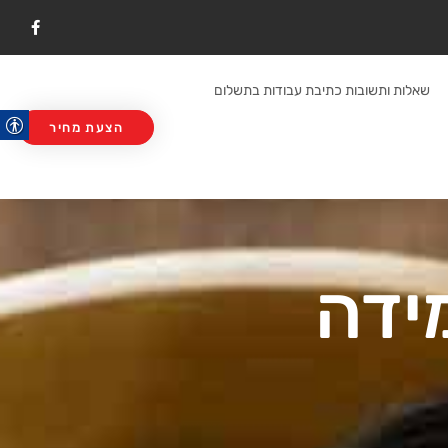
F
a
c
e
b
שאלות ותשובות כתיבת עבודות בתשלום
o
o
k
הצעת מחיר
מידה