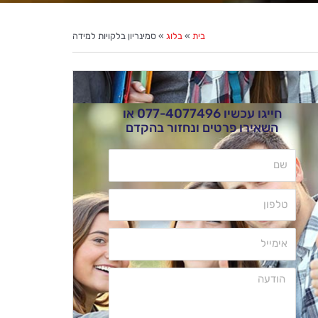
בית
»
בלוג
»
סמינריון בלקויות למידה
חייגו עכשיו
077-4077496
או
השאירו פרטים ונחזור בהקדם
שם
טלפון
אימייל
הודעה