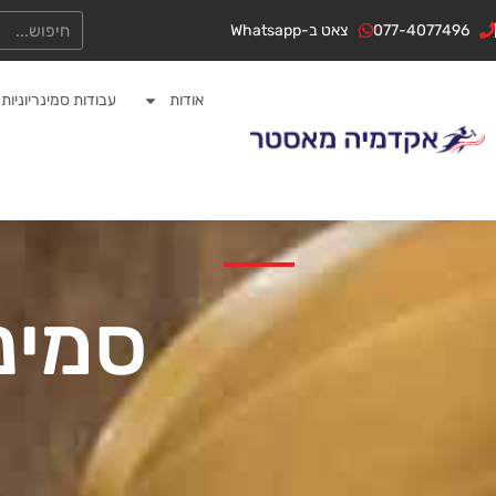
ילוג
לתוכן
חיפוש
077-4077496
צאט ב-Whatsapp
תוכן
אודות
עבודות סמינריוניות
סמינר