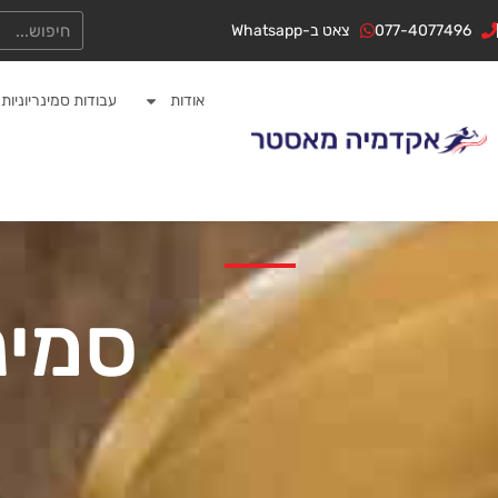
ילוג
לתוכן
חיפוש
077-4077496
צאט ב-Whatsapp
תוכן
אודות
עבודות סמינריוניות
סמינ