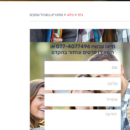
בית
»
בלוג
»
סמינריון במנהל עסקים
חייגו עכשיו
077-4077496
או
השאירו פרטים ונחזור בהקדם
שם
טלפון
אימייל
הודעה