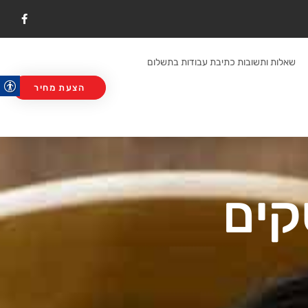
F
a
c
e
b
שאלות ותשובות כתיבת עבודות בתשלום
o
o
k
הצעת מחיר
קים