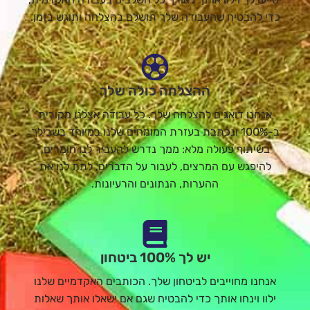
כדי להבטיח שהעבודה שלך תושלם בהצלחה ותוגש בזמן.
ההצלחה כולה שלך
אנחנו דואגים להצלחה שלך. כל עבודה אצלנו מקורית
ב-100% ונכתבת בעזרת המומחים שלנו במיוחד בשבילך
בשיתוף פעולה מלא: ממך נדרש להעביר לנו חומרים,
להיפגש עם המרצים, לעבור על הדברים, לתת לנו את
ההערות, הנתונים והרעיונות.
יש לך 100% ביטחון
אנחנו מחוייבים לביטחון שלך. הכותבים האקדמיים שלנו
ילוו וינחו אותך כדי להבטיח שגם אם ישאלו אותך שאלות