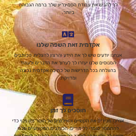
לך להגיש את עבודת הסמינריון שלך ברמה הגבוהה
ביותר.
אקדמית זאת השפה שלנו
אנחנו יודעים שיש לך את הידע והרצון להצליח. הכותבים
המנוסים שלנו יעזרו לך לערוך את הדברים ולעמוד
בהצלחה בכל הדרישות של כתיבה אקדמית נכונה
ומדויקת.
חוסכים לך זמן
אנחנו מכירים את הקשיים והאילוצים של חוסר זמן פנוי כדי
להתמסר לגמרי ללימודים. הכותבים המקצועיים שלנו
יסייעו לך וילוו אותך לאורך כל השלבים בעבודה האקדמית,