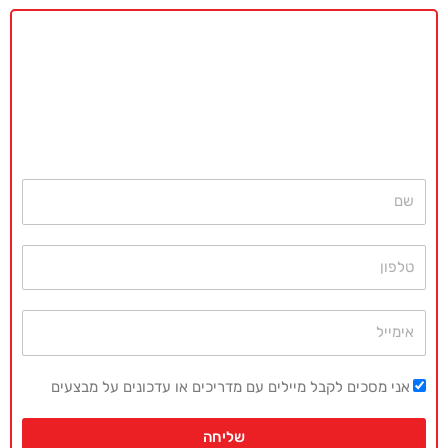
באקדמיה מאסטר נשמח לתת ייעוץ
ללא כל התחייבות
חייגו עכשיו
077-4077496
או השאירו פרטים ונחזור בהקדם
שם
טלפון
אימייל
אני מסכים לקבל מיילים עם מדריכים או עדכונים על מבצעים
שליחה