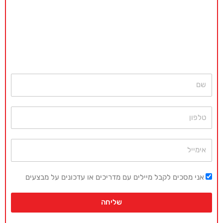
באקדמיה מאסטר נשמח לתת ייעוץ
ללא כל התחייבות
חייגו עכשיו
077-4077496
או השאירו פרטים ונחזור בהקדם
שם
טלפון
אימייל
אני מסכים לקבל מיילים עם מדריכים או עדכונים על מבצעים
שליחה