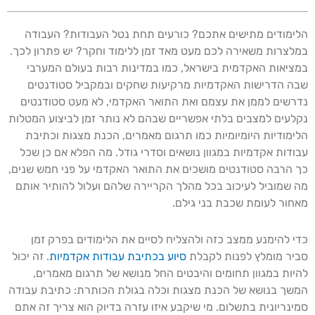
הלימודים מתישים אתכם? כורעים תחת נטל העבודות? העבודה
במלצרות משאירה לכם מעט מאד זמן ללימוד וחקר? יש פתרון לכך.
במציאות האקדמית בישראל, כמו במדינות רבות בעולם המערבי
שבה הדרישות האקדמיות מרקיעות שחקים ובמקביל סטודנטים
נדרשים לממן את עצמם ואת התואר האקדמי, לא מעט סטודנטים
נקלעים למצבים בלתי אפשריים שבהם לא נותר זמן לביצוע המטלות
הלימודיות היומיומיות כמו תרגום מאמרים, הכנת מצגות וכתיבת
עבודות אקדמיות במגוון נושאים וסדרי גודל. מה הפלא אם כן שכל
כך הרבה סטודנטים מושכים את התואר האקדמי על פני חמש שנים,
מה שמוביל לעיכוב בכל מהלך הקריירה שלהם ועלול להותיר אותם
מאחור לעומת שכבת בני גילם.
כדי להימנע ממצב כזה ולהצליח לסיים את הלימודים בפרק זמן
סביר מומלץ לפנות לקבלת
סיוע בכתיבת עבודות אקדמיות
. זה יכול
להיות במגוון תחומים והיבטים החל מנושא של תרגום מאמרים,
המשך בנושא של הכנת מצגות וכלה בגולת הכותרת: כתיבת עבודה
סמינריונית בתשלום. מי שיקבע איזו עזרה בדיוק הוא צריך זה אתם