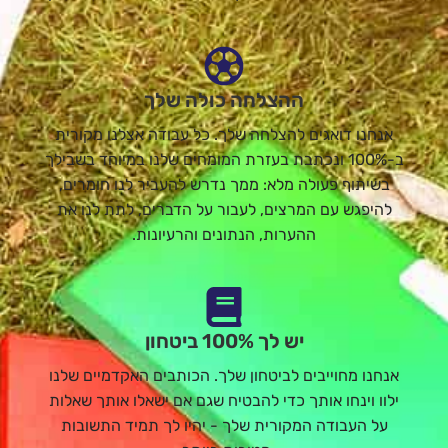
ההצלחה כולה שלך
אנחנו דואגים להצלחה שלך. כל עבודה אצלנו מקורית
ב-100% ונכתבת בעזרת המומחים שלנו במיוחד בשבילך
בשיתוף פעולה מלא: ממך נדרש להעביר לנו חומרים,
להיפגש עם המרצים, לעבור על הדברים, לתת לנו את
ההערות, הנתונים והרעיונות.
יש לך 100% ביטחון
אנחנו מחוייבים לביטחון שלך. הכותבים האקדמיים שלנו
ילוו וינחו אותך כדי להבטיח שגם אם ישאלו אותך שאלות
על העבודה המקורית שלך - יהיו לך תמיד התשובות