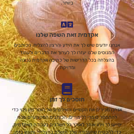
ביותר.
אקדמית זאת השפה שלנו
אנחנו יודעים שיש לך את הידע והרצון להצליח. הכותבים
המנוסים שלנו יעזרו לך לערוך את הדברים ולעמוד
בהצלחה בכל הדרישות של כתיבה אקדמית נכונה
ומדויקת.
חוסכים לך זמן
אנחנו מכירים את הקשיים והאילוצים של חוסר זמן פנוי כדי
להתמסר לגמרי ללימודים. הכותבים המקצועיים שלנו
יסייעו לך וילוו אותך לאורך כל השלבים בעבודה האקדמית,
כדי להבטיח שהעבודה שלך תושלם בהצלחה ותוגש בזמן.