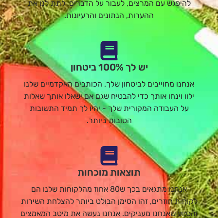
להיפגש עם המרצים, לעבור על הדברים, לתת לנו את
ההערות, הנתונים והרעיונות.
יש לך 100% ביטחון
אנחנו מחוייבים לביטחון שלך. הכותבים האקדמיים שלנו
ילוו וינחו אותך כדי להבטיח שגם אם ישאלו אותך שאלות
על העבודה המקורית שלך - יהיו לך תמיד התשובות
הטובות ביותר.
תוצאות מוכחות
אנחנו מתגאים בכך ש80 אחוז מהלקוחות שלנו הם
לקוחות חוזרים, זהו הסימן הבולט ביותר להצלחת השירות
והסיוע שאנחנו מעניקים. אנחנו נעשה את מיטב המאמצים