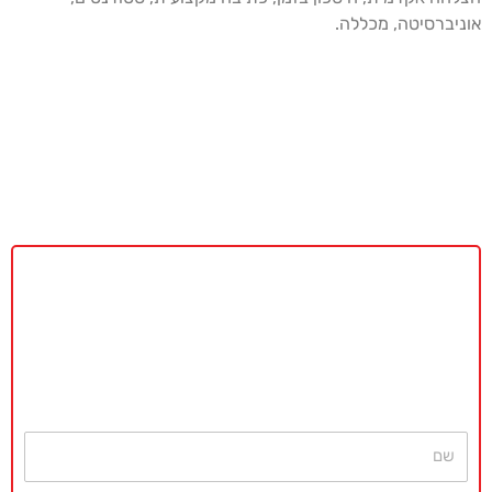
אוניברסיטה, מכללה.
באקדמיה מאסטר נשמח לתת ייעוץ
ללא כל התחייבות
חייגו עכשיו
077-4077496
או השאירו פרטים ונחזור בהקדם
שם