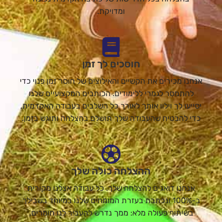
ומדויקת.
חוסכים לך זמן
אנחנו מכירים את הקשיים והאילוצים של חוסר זמן פנוי כדי
להתמסר לגמרי ללימודים. הכותבים המקצועיים שלנו
יסייעו לך וילוו אותך לאורך כל השלבים בעבודה האקדמית,
כדי להבטיח שהעבודה שלך תושלם בהצלחה ותוגש בזמן.
ההצלחה כולה שלך
אנחנו דואגים להצלחה שלך. כל עבודה אצלנו מקורית
ב-100% ונכתבת בעזרת המומחים שלנו במיוחד בשבילך
בשיתוף פעולה מלא: ממך נדרש להעביר לנו חומרים,