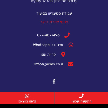
עבודת סמינריון במנהל עסקים
עבודת סמינריון בסיעוד
פרטי יצירת קשר
077-4077496
זמינים ב-Whatsapp
קריית אונו
Office@acms.co.il
התקשרו עכשיו
צ'אט בווצאפ