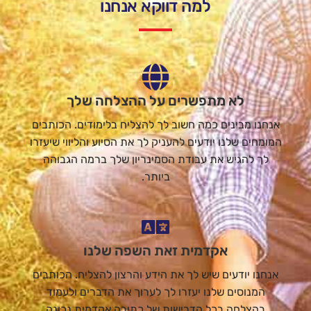
למה דווקא אנחנו
לא מתפשרים על ההצלחה שלך
אנחנו מבינים כמה חשוב לך להצליח בלימודים. הכותבים
המומחים שלנו יודעים להעניק לך את הסיוע והליווי שיעזרו
לך להגיש את עבודת הסמינריון שלך ברמה הגבוהה
ביותר.
אקדמית זאת השפה שלנו
אנחנו יודעים שיש לך את הידע והרצון להצליח. הכותבים
המנוסים שלנו יעזרו לך לערוך את הדברים ולעמוד
בהצלחה בכל הדרישות של כתיבה אקדמית נכונה