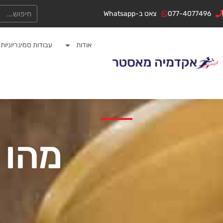
ילוג
לתוכן
חיפוש
077-4077496
צאט ב-Whatsapp
תוכן
אודות
עבודות סמינריוניות
מהו 