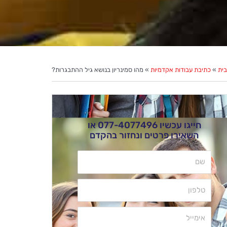
בית
»
כתיבת עבודות אקדמיות
»
מהו סמינריון בנושא גיל ההתבגרות?
חייגו עכשיו
077-4077496
או
השאירו פרטים ונחזור בהקדם
שם
טלפון
אימייל