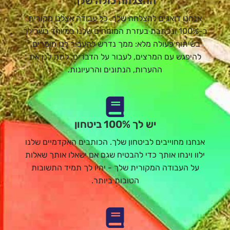
ההצלחה כולה שלך
אנחנו דואגים להצלחה שלך. כל עבודה אצלנו מקורית
ב-100% ונכתבת בעזרת המומחים שלנו במיוחד בשבילך
בשיתוף פעולה מלא: ממך נדרש להעביר לנו חומרים,
להיפגש עם המרצים, לעבור על הדברים, לתת לנו את
ההערות, הנתונים והרעיונות.
יש לך 100% ביטחון
אנחנו מחוייבים לביטחון שלך. הכותבים האקדמיים שלנו
ילוו וינחו אותך כדי להבטיח שגם אם ישאלו אותך שאלות
על העבודה המקורית שלך - יהיו לך תמיד התשובות
הטובות ביותר.