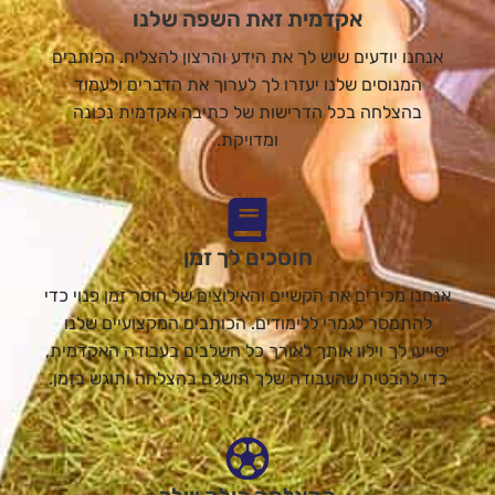
אקדמית זאת השפה שלנו
אנחנו יודעים שיש לך את הידע והרצון להצליח. הכותבים
המנוסים שלנו יעזרו לך לערוך את הדברים ולעמוד
בהצלחה בכל הדרישות של כתיבה אקדמית נכונה
ומדויקת.
חוסכים לך זמן
אנחנו מכירים את הקשיים והאילוצים של חוסר זמן פנוי כדי
להתמסר לגמרי ללימודים. הכותבים המקצועיים שלנו
יסייעו לך וילוו אותך לאורך כל השלבים בעבודה האקדמית,
כדי להבטיח שהעבודה שלך תושלם בהצלחה ותוגש בזמן.