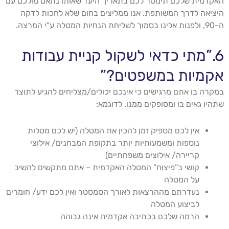
האקדמית שלכם תימסר לכם בתאריך היעד שאותו נתאם מולכם עם
היציאה לדרך המשותפת. אנו ממליצים בחום שלא לחכות לדקה
ה-90, ולפנות אלינו בסמוך לשליחת הנחיות המטלה ע”י המרצה.
6.”מתי כדאי לשקול קניית עבודות
אקמיות במשפטים?”
במקרה בו אתם מרגישים כי אינכם יכולים/מצליחים להגיע לתוצר
שתהיו גאים בו ומסופקים ממנו. לדוגמא:
אין לכם מספיק זמן להכין את המטלה (יש לכם מטלות
נוספות ומשמעותיות יותר בתקופת המבחנים/ אילוצי
קריירה/ אילוצים משפחתיים)
קושי ב”פיצוח” המטלה האקדמית – אתם מתקשים להשיב
על המטלה
נעדרתם מההרצאות לאורך הסמסטר ואין לכם ידע/ חומרים
לביצוע המטלה
הרמה שלכם בכתיבה אקדמית אינה גבוהה