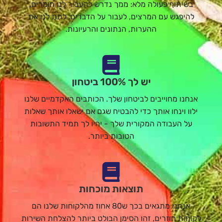
בשיתוף פעולה מלא: ממך נדרש להעביר לנו חומרים,
להיפגש עם המרצים, לעבור על הדברים, לתת לנו את
ההערות, הנתונים והרעיונות.
יש לך 100% ביטחון
אנחנו מחוייבים לביטחון שלך. הכותבים האקדמיים שלנו
ילוו וינחו אותך כדי להבטיח שגם אם ישאלו אותך שאלות
על העבודה המקורית שלך - יהיו לך תמיד התשובות
הטובות ביותר.
תוצאות מוכחות
אנחנו מתגאים בכך ש80 אחוז מהלקוחות שלנו הם
לקוחות חוזרים, זהו הסימן הבולט ביותר להצלחת השירות