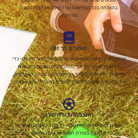
בהצלחה בכל הדרישות של כתיבה אקדמית נכונה
ומדויקת.
חוסכים לך זמן
אנחנו מכירים את הקשיים והאילוצים של חוסר זמן פנוי כדי
להתמסר לגמרי ללימודים. הכותבים המקצועיים שלנו
יסייעו לך וילוו אותך לאורך כל השלבים בעבודה האקדמית,
כדי להבטיח שהעבודה שלך תושלם בהצלחה ותוגש בזמן.
ההצלחה כולה שלך
אנחנו דואגים להצלחה שלך. כל עבודה אצלנו מקורית
ב-100% ונכתבת בעזרת המומחים שלנו במיוחד בשבילך