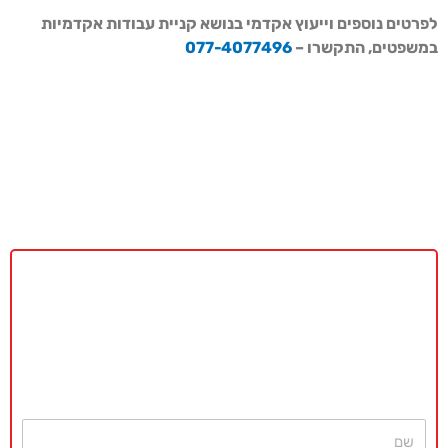
לפרטים נוספים וייעוץ אקדמי בנושא קניית עבודות אקדמיות
במשפטים, התקשרו –
077-4077496
באקדמיה מאסטר נשמח לתת ייעוץ
ללא כל התחייבות
חייגו עכשיו
077-4077496
או השאירו פרטים ונחזור בהקדם
שם