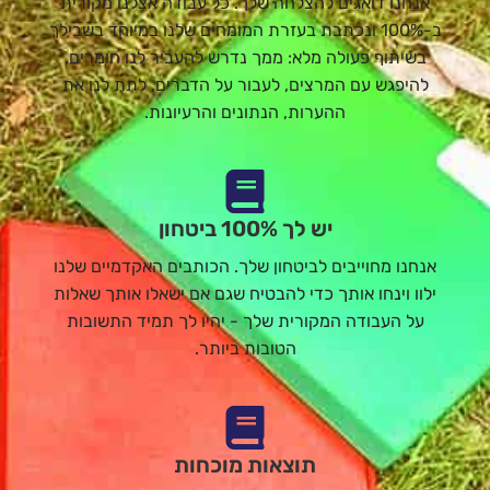
אנחנו דואגים להצלחה שלך. כל עבודה אצלנו מקורית
ב-100% ונכתבת בעזרת המומחים שלנו במיוחד בשבילך
בשיתוף פעולה מלא: ממך נדרש להעביר לנו חומרים,
להיפגש עם המרצים, לעבור על הדברים, לתת לנו את
ההערות, הנתונים והרעיונות.
יש לך 100% ביטחון
אנחנו מחוייבים לביטחון שלך. הכותבים האקדמיים שלנו
ילוו וינחו אותך כדי להבטיח שגם אם ישאלו אותך שאלות
על העבודה המקורית שלך - יהיו לך תמיד התשובות
הטובות ביותר.
תוצאות מוכחות