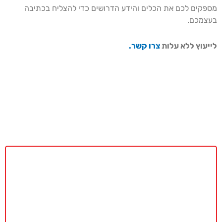
מספקים לכם את הכלים והידע הדרושים כדי להצליח בכתיבה
בעצמכם.
לייעוץ ללא עלות
צרו קשר.
באקדמיה מאסטר נשמח לתת ייעוץ
ללא כל התחייבות
חייגו עכשיו
077-4077496
או השאירו פרטים ונחזור בהקדם