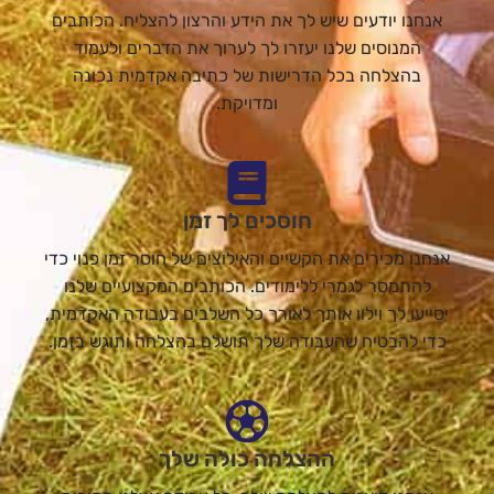
אנחנו יודעים שיש לך את הידע והרצון להצליח. הכותבים
המנוסים שלנו יעזרו לך לערוך את הדברים ולעמוד
בהצלחה בכל הדרישות של כתיבה אקדמית נכונה
ומדויקת.
חוסכים לך זמן
אנחנו מכירים את הקשיים והאילוצים של חוסר זמן פנוי כדי
להתמסר לגמרי ללימודים. הכותבים המקצועיים שלנו
יסייעו לך וילוו אותך לאורך כל השלבים בעבודה האקדמית,
כדי להבטיח שהעבודה שלך תושלם בהצלחה ותוגש בזמן.
ההצלחה כולה שלך