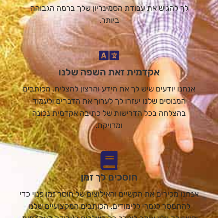
לך להגיש את עבודת הסמינריון שלך ברמה הגבוהה
ביותר.
אקדמית זאת השפה שלנו
אנחנו יודעים שיש לך את הידע והרצון להצליח. הכותבים
המנוסים שלנו יעזרו לך לערוך את הדברים ולעמוד
בהצלחה בכל הדרישות של כתיבה אקדמית נכונה
ומדויקת.
חוסכים לך זמן
אנחנו מכירים את הקשיים והאילוצים של חוסר זמן פנוי כדי
להתמסר לגמרי ללימודים. הכותבים המקצועיים שלנו