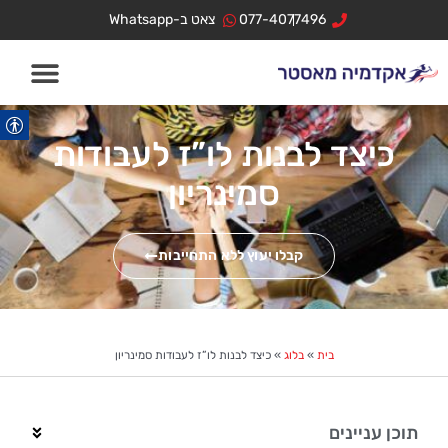
ילוג
לתוכן
077-4077496
צאט ב-Whatsapp
תוכן
כיצד לבנות לו”ז לעבודות
סמינריון
קבלו יעוץ ללא התחייבות
בית
»
בלוג
»
כיצד לבנות לו”ז לעבודות סמינריון
תוכן עניינים