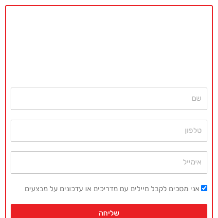
באקדמיה מאסטר נשמח לתת ייעוץ
ללא כל התחייבות
חייגו עכשיו
077-4077496
או השאירו פרטים ונחזור בהקדם
שם
טלפון
אימייל
אני מסכים לקבל מיילים עם מדריכים או עדכונים על מבצעים
שליחה