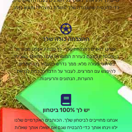
יסייעו לך וילוו אותך לאורך כל השלבים בעבודה האקדמית,
כדי להבטיח שהעבודה שלך תושלם בהצלחה ותוגש בזמן.
ההצלחה כולה שלך
אנחנו דואגים להצלחה שלך. כל עבודה אצלנו מקורית
ב-100% ונכתבת בעזרת המומחים שלנו במיוחד בשבילך
בשיתוף פעולה מלא: ממך נדרש להעביר לנו חומרים,
להיפגש עם המרצים, לעבור על הדברים, לתת לנו את
ההערות, הנתונים והרעיונות.
יש לך 100% ביטחון
אנחנו מחוייבים לביטחון שלך. הכותבים האקדמיים שלנו
ילוו וינחו אותך כדי להבטיח שגם אם ישאלו אותך שאלות