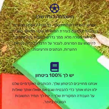
ההצלחה כולה שלך
אנחנו דואגים להצלחה שלך. כל עבודה אצלנו מקורית
ב-100% ונכתבת בעזרת המומחים שלנו במיוחד בשבילך
בשיתוף פעולה מלא: ממך נדרש להעביר לנו חומרים,
להיפגש עם המרצים, לעבור על הדברים, לתת לנו את
ההערות, הנתונים והרעיונות.
יש לך 100% ביטחון
אנחנו מחוייבים לביטחון שלך. הכותבים האקדמיים שלנו
ילוו וינחו אותך כדי להבטיח שגם אם ישאלו אותך שאלות
על העבודה המקורית שלך - יהיו לך תמיד התשובות
הטובות ביותר.