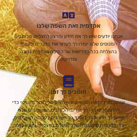
אקדמית זאת השפה שלנו
אנחנו יודעים שיש לך את הידע והרצון להצליח. הכותבים
המנוסים שלנו יעזרו לך לערוך את הדברים ולעמוד
בהצלחה בכל הדרישות של כתיבה אקדמית נכונה
ומדויקת.
חוסכים לך זמן
אנחנו מכירים את הקשיים והאילוצים של חוסר זמן פנוי כדי
להתמסר לגמרי ללימודים. הכותבים המקצועיים שלנו
יסייעו לך וילוו אותך לאורך כל השלבים בעבודה האקדמית,
כדי להבטיח שהעבודה שלך תושלם בהצלחה ותוגש בזמן.