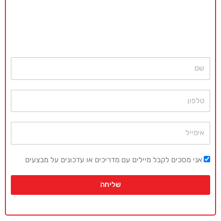
באקדמיה מאסטר נשמח לתת ייעוץ
ללא כל התחייבות
חייגו עכשיו
077-4077496
או השאירו פרטים ונחזור בהקדם
שם
טלפון
אימייל
אני מסכים לקבל מיילים עם מדריכים או עדכונים על מבצעים
שליחה