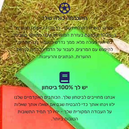
ההצלחה כולה שלך
אנחנו דואגים להצלחה שלך. כל עבודה אצלנו מקורית
ב-100% ונכתבת בעזרת המומחים שלנו במיוחד בשבילך
בשיתוף פעולה מלא: ממך נדרש להעביר לנו חומרים,
להיפגש עם המרצים, לעבור על הדברים, לתת לנו את
ההערות, הנתונים והרעיונות.
יש לך 100% ביטחון
אנחנו מחוייבים לביטחון שלך. הכותבים האקדמיים שלנו
ילוו וינחו אותך כדי להבטיח שגם אם ישאלו אותך שאלות
על העבודה המקורית שלך - יהיו לך תמיד התשובות
הטובות ביותר.