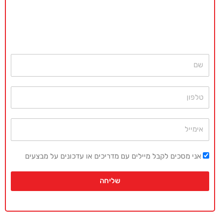
ללא כל התחייבות
חייגו עכשיו
077-4077496
או השאירו פרטים ונחזור בהקדם
שם
טלפון
אימייל
אני מסכים לקבל מיילים עם מדריכים או עדכונים על מבצעים
שליחה