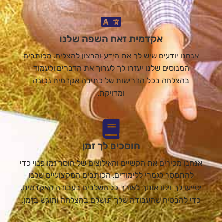
אקדמית זאת השפה שלנו
אנחנו יודעים שיש לך את הידע והרצון להצליח. הכותבים
המנוסים שלנו יעזרו לך לערוך את הדברים ולעמוד
בהצלחה בכל הדרישות של כתיבה אקדמית נכונה
ומדויקת.
חוסכים לך זמן
אנחנו מכירים את הקשיים והאילוצים של חוסר זמן פנוי כדי
להתמסר לגמרי ללימודים. הכותבים המקצועיים שלנו
יסייעו לך וילוו אותך לאורך כל השלבים בעבודה האקדמית,
כדי להבטיח שהעבודה שלך תושלם בהצלחה ותוגש בזמן.