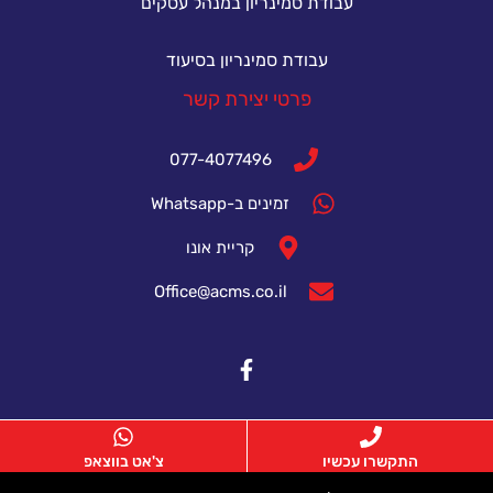
עבודת סמינריון במנהל עסקים
עבודת סמינריון בסיעוד
פרטי יצירת קשר
077-4077496
זמינים ב-Whatsapp
קריית אונו
Office@acms.co.il
התקשרו עכשיו
צ'אט בווצאפ