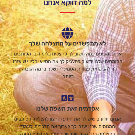
למה דווקא אנחנו
לא מתפשרים על ההצלחה שלך
אנחנו מבינים כמה חשוב לך להצליח בלימודים. הכותבים
המומחים שלנו יודעים להעניק לך את הסיוע והליווי שיעזרו
לך להגיש את עבודת הסמינריון שלך ברמה הגבוהה
ביותר.
אקדמית זאת השפה שלנו
אנחנו יודעים שיש לך את הידע והרצון להצליח. הכותבים
המנוסים שלנו יעזרו לך לערוך את הדברים ולעמוד
בהצלחה בכל הדרישות של כתיבה אקדמית נכונה