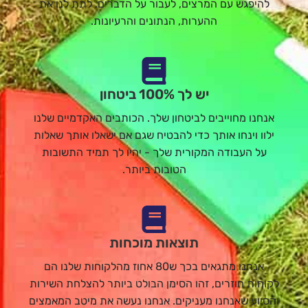
להיפגש עם המרצים, לעבור על הדברים, לתת לנו את
ההערות, הנתונים והרעיונות.
יש לך 100% ביטחון
אנחנו מחוייבים לביטחון שלך. הכותבים האקדמיים שלנו
ילוו וינחו אותך כדי להבטיח שגם אם ישאלו אותך שאלות
על העבודה המקורית שלך - יהיו לך תמיד התשובות
הטובות ביותר.
תוצאות מוכחות
אנחנו מתגאים בכך ש80 אחוז מהלקוחות שלנו הם
לקוחות חוזרים, זהו הסימן הבולט ביותר להצלחת השירות
והסיוע שאנחנו מעניקים. אנחנו נעשה את מיטב המאמצים