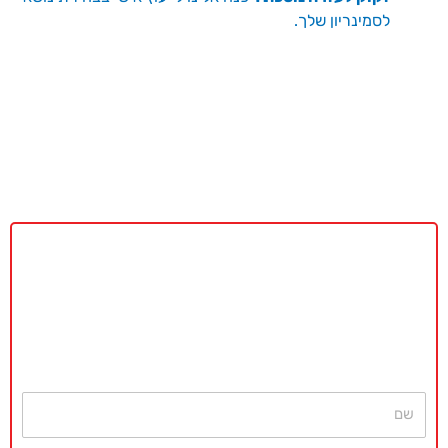
לסמינריון שלך.
באקדמיה מאסטר נשמח לתת ייעוץ
ללא כל התחייבות
חייגו עכשיו
077-4077496
או השאירו פרטים ונחזור בהקדם
שם