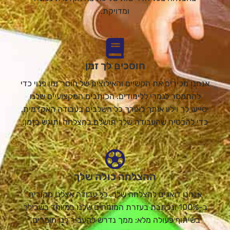
ומדויקת.
חוסכים לך זמן
אנחנו מכירים את הקשיים והאילוצים של חוסר זמן פנוי כדי
להתמסר לגמרי ללימודים. הכותבים המקצועיים שלנו
יסייעו לך וילוו אותך לאורך כל השלבים בעבודה האקדמית,
כדי להבטיח שהעבודה שלך תושלם בהצלחה ותוגש בזמן.
ההצלחה כולה שלך
אנחנו דואגים להצלחה שלך. כל עבודה אצלנו מקורית
ב-100% ונכתבת בעזרת המומחים שלנו במיוחד בשבילך
בשיתוף פעולה מלא: ממך נדרש להעביר לנו חומרים,