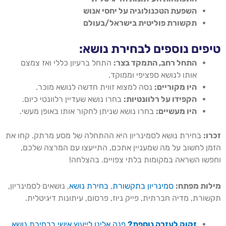
השפעת הטכנולוגיה על יחסי אנוש
תקשורת פוליטית בישראל/בעולם
טיפים נוספים לבחירת נושא:
התחל רחב, התמקד בצר:
התחל ברעיון כללי ואז צמצם
אותו לנושא ספציפי וממוקד.
היו מקוריים:
נסה למצוא זווית חדשה לנושא מוכּר.
הקפידו על רלוונטיות:
בחרו נושא שעדיין רלוונטי כיום.
היו מעשיים:
בחרו נושא שניתן לחקור אותו באופן מעשי.
זכרו:
בחירת נושא לסמינריון היא ההתחלה של מסע מרתק. קחו את
הזמן לחשוב על מה שמעניין אתכם, התייעצו עם המרצה שלכם,
וחפשו השראה במקומות בלתי צפויים. בהצלחה!
מילות מפתח:
סמינריון בתקשורת
,
בחירת נושא
, נושאים לסמינריון,
תקשורת, מדיה חברתית, פייק ניוז, פרסום, עיתונות דיגיטלית.
זקוק לעזרה נוספת?
פנה אלינו לייעוץ אישי בבחירת נושא