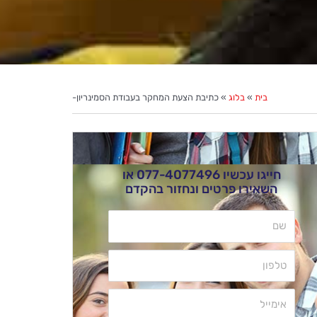
בית
»
בלוג
»
כתיבת הצעת המחקר בעבודת הסמינריון-
חייגו עכשיו
077-4077496
או
השאירו פרטים ונחזור בהקדם
שם
טלפון
אימייל