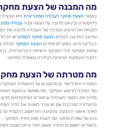
מה המבנה של הצעת מחקר
כאמור
הצעת מחקר לעבודה סמינריונית
היא תמצית ש
לדוקטורט ובין אם מדובר על הצעה עבור
עבודה סמינר
למנחה את הרעיון המרכזי של העבודה ולהציג את הסו
ומרצה למרצה. לעתים
הצעת מחקר לסמינריון
תכלול 
ביבליוגרפיים. במקרים אחרים
הצעת המחקר
תכלול ג
שיטת המחקר וכלי המחקר ורשימה ביבליוגרפית. בה
רחבה והנמקות הגיוניות לבחירה בשאלת המחקר.
מה מטרתה של הצעת מחקר
המטרה היא ליישר קו ולהסכים על התשתית המחקרי
ועל הסיבה לביצוע המחקר. מה שאושר בהצעת המחק
מחייב את המשך העבודה ובתארים המתקדמים מדובר
פרוצדורה מורכבת אם יש צורך לשנות את הליך המח
לאחר אישור ההצעה. מהסיבה הזו חשוב להקפיד על נ
נכון של שאלת מחקר ועל הצגת אופן והליך המחקר.
בתארים ראשונים ההליך פשוט יותר וניתן לשנות לאח