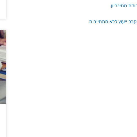
דת סמינריון
.
בל ייעוץ ללא התחייבות
.