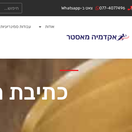
ילוג
לתוכן
חיפוש
077-4077496
צאט ב-Whatsapp
תוכן
אודות
עבודות סמינריוניות
כתיבת 